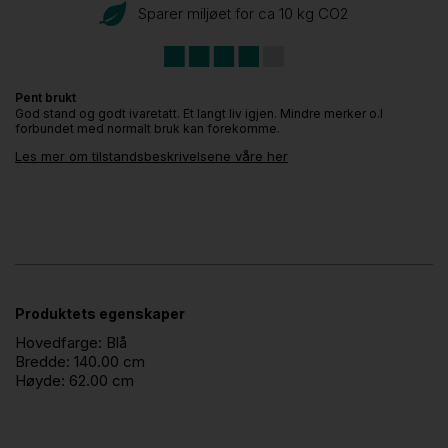
Sparer miljøet for ca 10 kg CO
2
Pent brukt
God stand og godt ivaretatt. Et langt liv igjen. Mindre merker o.l
forbundet med normalt bruk kan forekomme.
Les mer om tilstandsbeskrivelsene våre her
Produktets egenskaper
Hovedfarge:
Blå
Bredde:
140.00 cm
Høyde:
62.00 cm