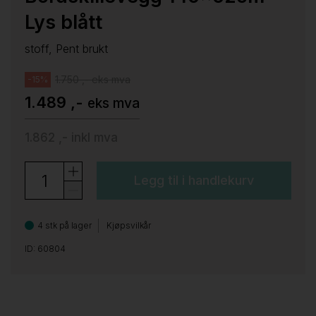
Lys blått
stoff, Pent brukt
1.750 ,- eks mva
-15%
1.489 ,-
eks mva
1.862 ,-
inkl mva
Legg til i handlekurv
4 stk på lager
Kjøpsvilkår
ID: 60804