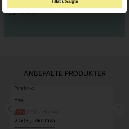
Tillat utvalgte
E-POST
Stk.
814
H05 5600 Swingback-armlene Mørk
ANBEFALTE PRODUKTER
grått stoff (Sellgren Punto 844) grått fotkryss,
Pent brukt
Håg
2.950 ,- eks mva
-15%
2.509 ,- eks mva