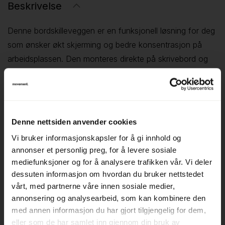
Beskrivelse
Denne bordskilleveggen er en funksjonell løsning for deg
som ønsker økt skjerming og bedre konsentrasjon på
arbeidsplassen. Den monteres direkte på skrivebord og
egner seg godt i åpne kontorlandskap, fellesområder eller
fleksible arbeidsstasjoner hvor det er behov for å skape
mer avskjermede soner.
Skilleveggen har en nøytral og plassbesparende
Denne nettsiden anvender cookies
utforming som gjør den enkel å integrere i ulike
Vi bruker informasjonskapsler for å gi innhold og
kontormiljøer. Den bidrar til å redusere visuell forstyrrelse
annonser et personlig preg, for å levere sosiale
og kan også ha en viss støydempende effekt, avhengig
mediefunksjoner og for å analysere trafikken vår. Vi deler
av materiale og plassering. Passer for standard
dessuten informasjon om hvordan du bruker nettstedet
skrivebord og er enkel å montere.
vårt, med partnerne våre innen sosiale medier,
annonsering og analysearbeid, som kan kombinere den
▪ Skjerming mellom arbeidsplasser – Øker fokus og
med annen informasjon du har gjort tilgjengelig for dem,
privatliv
eller som de har samlet inn gjennom din bruk av