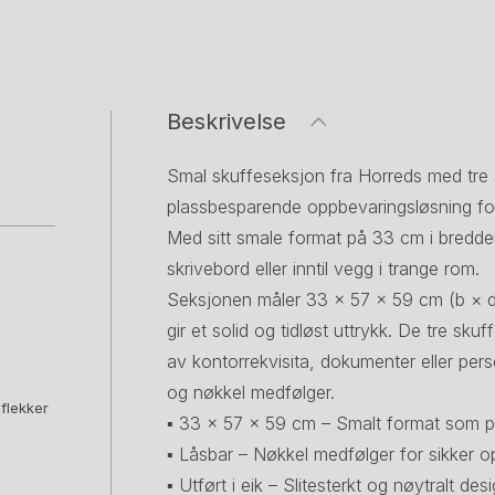
Beskrivelse
Smal skuffeseksjon fra Horreds med tre s
plassbesparende oppbevaringsløsning for
Med sitt smale format på 33 cm i bredde
skrivebord eller inntil vegg i trange rom.
Seksjonen måler 33 × 57 × 59 cm (b × d 
gir et solid og tidløst uttrykk. De tre sk
av kontorrekvisita, dokumenter eller pers
og nøkkel medfølger.
 flekker
▪ 33 × 57 × 59 cm – Smalt format som p
▪ Låsbar – Nøkkel medfølger for sikker 
▪ Utført i eik – Slitesterkt og nøytralt des