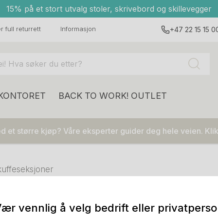
15% på et stort utvalg stoler, skrivebord og skillevegger
 full returrett
Informasjon
+47 22 15 15 0
 KONTORET
BACK TO WORK!
OUTLET
 et større kjøp? Våre eksperter guider deg hele veien. Klik
uffeseksjoner
ær vennlig å velg bedrift eller privatpers