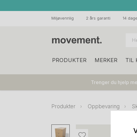
Miljøvennlig
2 års garanti
14 dager
PRODUKTER
MERKER
TIL
Trenger du hjelp med
Produkter
Oppbevaring
Sk
V