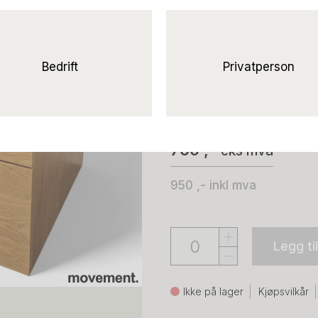
Solgt!Skuffese
Eikefiner,
Brukt
Bedrift
Privatperson
Horreds
760 ,-
eks mva
950 ,-
inkl mva
Legg ti
Ikke på lager
Kjøpsvilkår