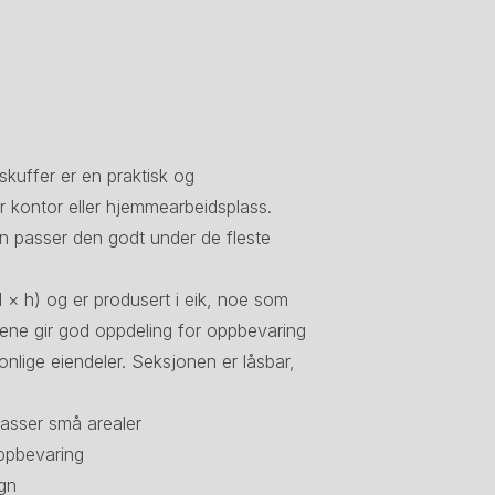
kuffer er en praktisk og
 kontor eller hjemmearbeidsplass.
n passer den godt under de fleste
× h) og er produsert i eik, noe som
uffene gir god oppdeling for oppbevaring
onlige eiendeler. Seksjonen er låsbar,
asser små arealer
oppbevaring
ign