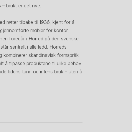
 – brukt er det nye.
øtter tilbake til 1936, kjent for å
 gjennomførte møbler for kontor,
onen foregår i Horred på den svenske
år sentralt i alle ledd. Horreds
g kombinerer skandinavisk formspråk
lt å tilpasse produktene til ulike behov
åde tidens tann og intens bruk – uten å