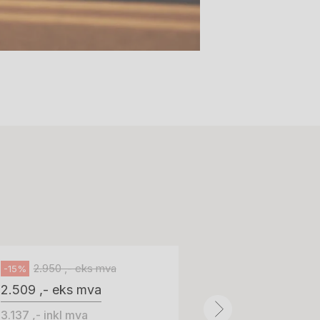
Stk.
518
H05 5600 Swingback-armlene Blått
stoff (Sellgren Punto 524), grått
Abstracta
fotkryss, Pent brukt
100 ,- eks 
Håg
125 ,- inkl m
2.950 ,- eks mva
-15%
2.509 ,- eks mva
ID: 64758
3.137 ,- inkl mva