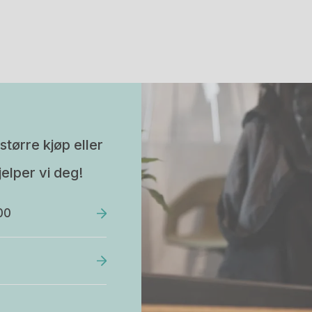
større kjøp eller
elper vi deg!
00