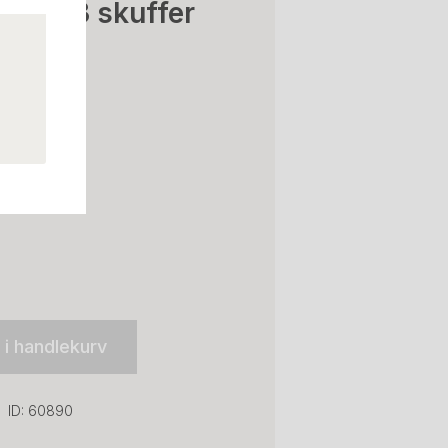
ksjon 3 skuffer
l i handlekurv
ID: 60890