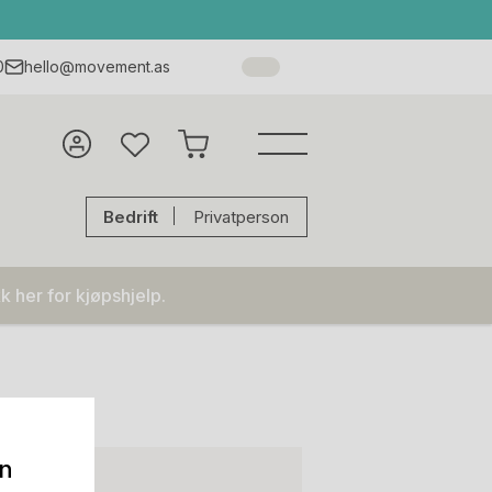
0
hello@movement.as
Bedrift
Privatperson
k her for kjøpshjelp.
on