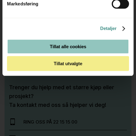
Markedsføring
skandinavisk designtradisjon er deres møbler både tidløse
og tilpasset ulike kontormiljøer.
Detaljer
Tilleggsinfo
Tillat alle cookies
Tillat utvalgte
Trenger du hjelp med et større kjøp eller
prosjekt?
Ta kontakt med oss så hjelper vi deg!
RING OSS PÅ 22 15 15 00