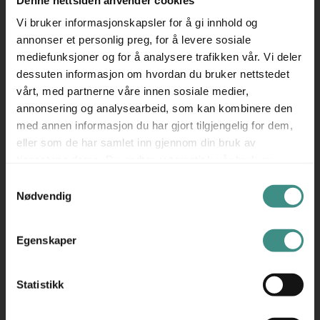
▪ 2A4 skap med dører – Praktisk oppbevaring
Vi bruker informasjonskapsler for å gi innhold og
▪ Plantekasse på toppen – Bidrar til et grønnere kontor
annonser et personlig preg, for å levere sosiale
▪ Størrelse: 80x112x39 cm – Kompakt og
mediefunksjoner og for å analysere trafikken vår. Vi deler
dessuten informasjon om hvordan du bruker nettstedet
plasseringsvennlig
vårt, med partnerne våre innen sosiale medier,
Urban Storage er et godt valg for deg som ønsker å
annonsering og analysearbeid, som kan kombinere den
kombinere funksjonell lagring med visuell oppgradering av
med annen informasjon du har gjort tilgjengelig for dem,
arbeidsplassen.
eller som de har samlet inn gjennom din bruk av
Produsent: Holmris
tjenestene deres. Du godtar automatisk vår bruk av
Holmris er en dansk produsent av kontormøbler med
informasjonskapsler ved å bruke nettstedet vårt.
Samtykkevalg
Nødvendig
fokus på funksjonelt design, kvalitet og bærekraft.
Selskapet har lang erfaring med å utvikle fleksible
innredningsløsninger for moderne arbeidsplasser, og
Egenskaper
deres produkter kombinerer estetikk med praktisk
funksjonalitet.
Statistikk
Holmris legger stor vekt på miljøvennlig produksjon og
tilbyr møbler som er laget for å vare. Med en sterk