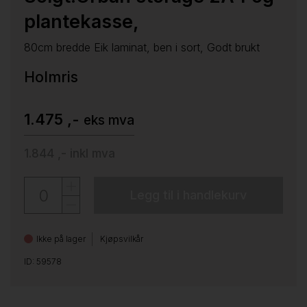
plantekasse,
80cm bredde Eik laminat, ben i sort, Godt brukt
Holmris
1.475 ,-
eks mva
1.844 ,-
inkl mva
Legg til i handlekurv
Ikke på lager
Kjøpsvilkår
ID: 59578