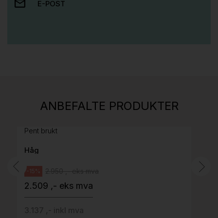
E-POST
Stk.
814
H05 5600 Swingback-armlene Mørk
ANBEFALTE PRODUKTER
grått stoff (Sellgren Punto 844) grått fotkryss,
Pent brukt
Håg
2.950 ,- eks mva
-15%
2.509 ,- eks mva
3.137 ,- inkl mva