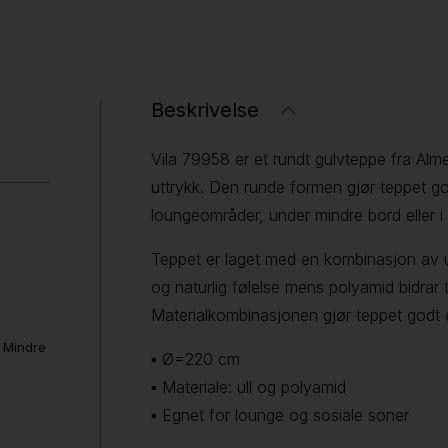
Beskrivelse
Vila 79958 er et rundt gulvteppe fra Alm
uttrykk. Den runde formen gjør teppet g
loungeområder, under mindre bord eller i 
Teppet er laget med en kombinasjon av ul
og naturlig følelse mens polyamid bidrar t
Materialkombinasjonen gjør teppet godt e
. Mindre
▪ Ø=220 cm
▪ Materiale: ull og polyamid
▪ Egnet for lounge og sosiale soner