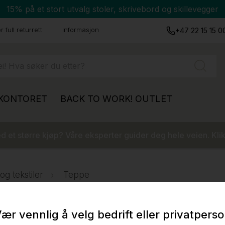
15% på et stort utvalg stoler, skrivebord og skillevegger
 full returrett
Informasjon
+47 22 15 15 0
 KONTORET
BACK TO WORK!
OUTLET
 et større kjøp? Våre eksperter guider deg hele veien. Klik
g tekstiler
Teppe
ær vennlig å velg bedrift eller privatpers