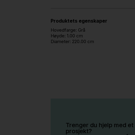
Produktets egenskaper
Hovedfarge:
Grå
Høyde:
1.00 cm
Diameter:
220.00 cm
Trenger du hjelp med et 
prosjekt?