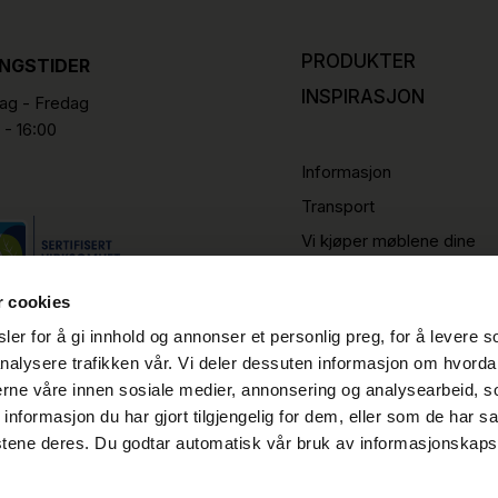
PRODUKTER
INGSTIDER
INSPIRASJON
g - Fredag
 - 16:00
Informasjon
Transport
Vi kjøper møblene dine
r cookies
er for å gi innhold og annonser et personlig preg, for å levere s
nalysere trafikken vår. Vi deler dessuten informasjon om hvorda
nerne våre innen sosiale medier, annonsering og analysearbeid, 
formasjon du har gjort tilgjengelig for dem, eller som de har sa
stene deres. Du godtar automatisk vår bruk av informasjonskaps