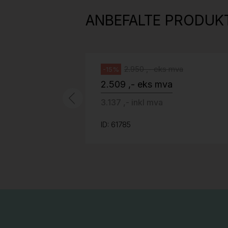
grått stoff (Sellgren Punto 844)
ANBEFALTE PRODUK
grått fotkryss, Pent brukt
Håg
2.950 ,- eks mva
-15%
2.509 ,- eks mva
3.137 ,- inkl mva
ID: 61785