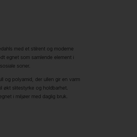
edahls med et stilrent og moderne
odt egnet som samlende element i
sosiale soner.
l og polyamid, der ullen gir en varm
il økt slitestyrke og holdbarhet.
gnet i miljøer med daglig bruk.