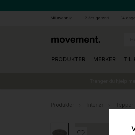
Miljøvennlig
2 års garanti
14 dager
PRODUKTER
MERKER
TIL
Trenger du hjelp med
Produkter
Interiør
Tepper o
V