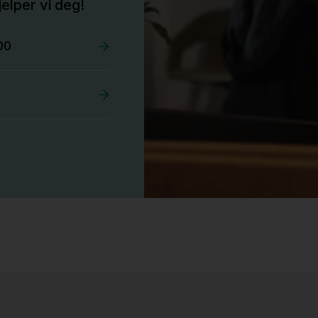
elper vi deg!
00
Stk.
525
Tellus 180x80cm Hvit plate med sort