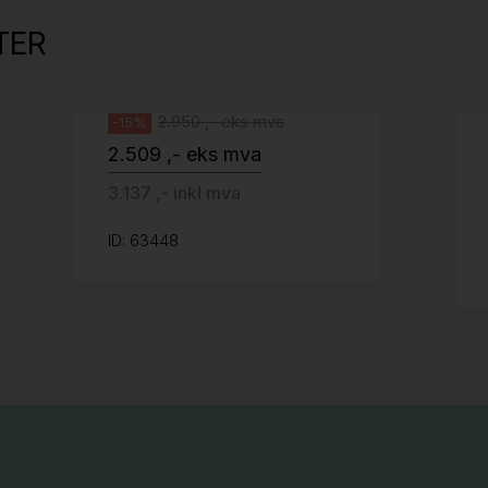
kant og understell, Pent brukt
TER
Svenheim
2.950 ,- eks mva
-15%
2.509 ,- eks mva
3.137 ,- inkl mva
ID: 63448