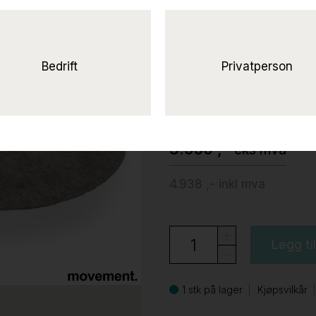
Vila 79958 Ø=
Pent
brukt
Bedrift
Privatperson
Almedahls
3.950 ,-
eks mva
4.938 ,-
inkl mva
Legg ti
1 stk på lager
Kjøpsvilkår