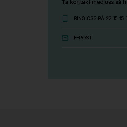
Ta kontakt med oss så hj
RING OSS PÅ 22 15 15 
E-POST
Stk.
814
H05 5600 Swingback-armlene Mørk