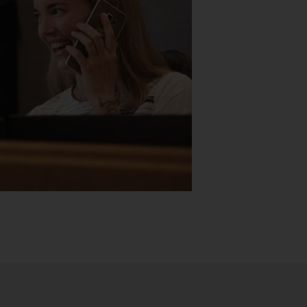
Stk.
518
H05 5600 Swingback-armlene Blått