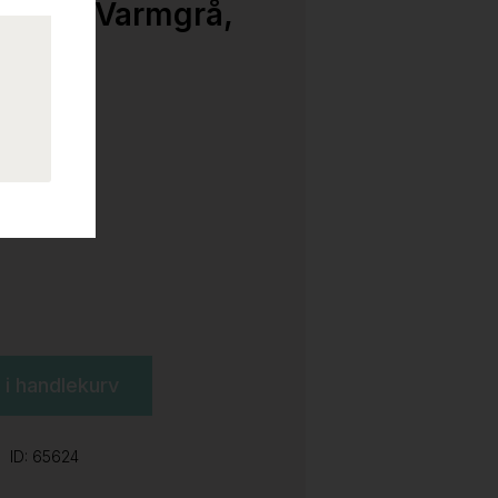
220cm Varmgrå,
l i handlekurv
ID: 65624