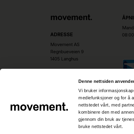
ÅPN
Manda
ADRESSE
08:00
Movement AS
Regnbueveien 9
1405 Langhus
hello@movement.as
Tlf.
+47 22 15 15 00
Denne nettsiden anvende
Vi bruker informasjonskapsl
mediefunksjoner og for å a
nettstedet vårt, med part
kombinere den med annen in
gjennom din bruk av tjene
bruke nettstedet vårt.