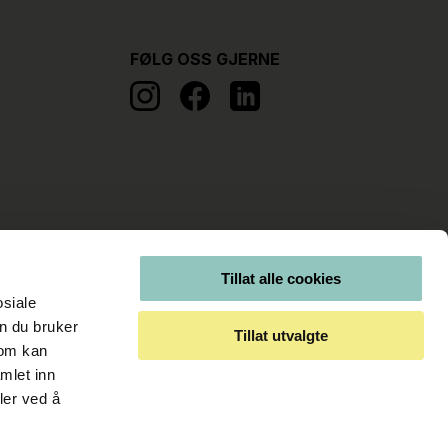
FØLG OSS GJERNE
Tillat alle cookies
osiale
n du bruker
Tillat utvalgte
som kan
mlet inn
ler ved å