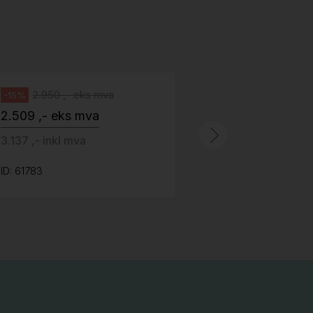
stoff (Sellgren Punto 524), grått
Abstracta
fotkryss, Pent brukt
100 ,- eks 
Håg
125 ,- inkl m
2.950 ,- eks mva
-15%
2.509 ,- eks mva
ID: 64758
3.137 ,- inkl mva
ID: 61783