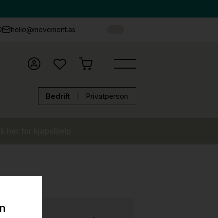
0
hello@movement.as
Bedrift
Privatperson
k her for kjøpshjelp.
on