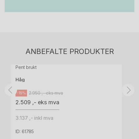
Stk.
814
H05 5600 Swingback-armlene Mørk
ANBEFALTE PRODUKTER
grått stoff (Sellgren Punto 844) grått fotkryss,
Pent brukt
Håg
2.950 ,- eks mva
-15%
2.509 ,- eks mva
3.137 ,- inkl mva
ID: 61785