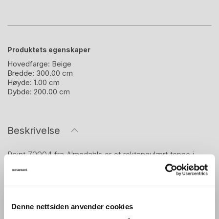
Produktets egenskaper
Hovedfarge:
Beige
Bredde:
300.00 cm
Høyde:
1.00 cm
Dybde:
200.00 cm
Beskrivelse
Point 79904 fra Almedahls er et rektangulært teppe i
størrelsen 300 × 200 cm. Med sin avdempede karakter
og diskret mønster gir det et rolig og harmonisk uttrykk
som passer godt inn i ulike typer kontormiljøer, møterom
Denne nettsiden anvender cookies
eller sosiale soner. Størrelsen gjør det egnet både som