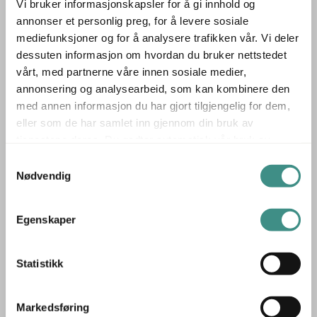
Vi bruker informasjonskapsler for å gi innhold og
romavdeler og som bindeledd mellom ulike soner i åpne
annonser et personlig preg, for å levere sosiale
kontorlandskap.
mediefunksjoner og for å analysere trafikken vår. Vi deler
dessuten informasjon om hvordan du bruker nettstedet
Almedahls har lange tradisjoner innen skandinavisk
vårt, med partnerne våre innen sosiale medier,
tekstildesign og er kjent for å kombinere funksjon og
annonsering og analysearbeid, som kan kombinere den
form med tydelig kvalitet. Dette teppet tilfører rommet en
med annen informasjon du har gjort tilgjengelig for dem,
lunhet og visuell ro, samtidig som det bidrar til bedre
eller som de har samlet inn gjennom din bruk av
akustikk og et mer behagelig innemiljø.
tjenestene deres. Du godtar automatisk vår bruk av
informasjonskapsler ved å bruke nettstedet vårt.
Samtykkevalg
▪ Størrelse 300 × 200 cm – egnet for åpne
Nødvendig
kontorløsninger og møterom
▪ Rolig uttrykk og dempet mønster – bidrar til en behagelig
Egenskaper
atmosfære
▪ Skandinavisk design fra Almedahls – klassisk og allsidig
Statistikk
Point-serien fra Almedahls viser hvordan tekstil kan være
både diskret og virkningsfullt – og hvordan brukt er det
Markedsføring
nye, også når det gjelder tepper.