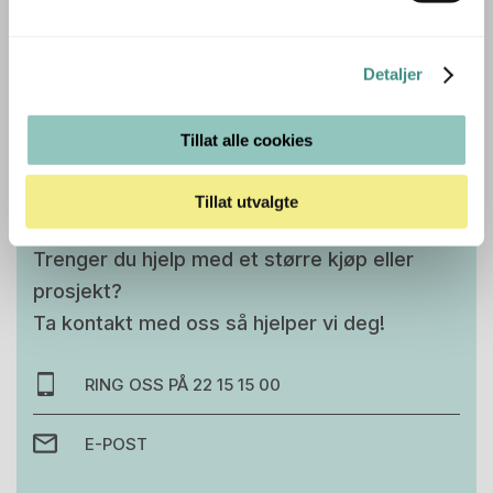
Detaljer
Tilleggsinfo
Tillat alle cookies
Tillat utvalgte
Trenger du hjelp med et større kjøp eller
prosjekt?
Ta kontakt med oss så hjelper vi deg!
RING OSS PÅ 22 15 15 00
E-POST