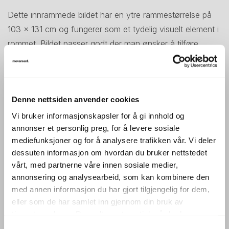
Dette innrammede bildet har en ytre rammestørrelse på
103 × 131 cm og fungerer som et tydelig visuelt element i
rommet. Bildet passer godt der man ønsker å tilføre
veggflater karakter og helhet, enten som enkeltstående
verk eller som del av en større bildevegg.
Størrelsen gjør bildet godt egnet på større veggflater i
Denne nettsiden anvender cookies
kontorer, møterom, sosiale soner eller loungeområder.
Vi bruker informasjonskapsler for å gi innhold og
Det kan bidra til å gi rommet en mer ferdig og
annonser et personlig preg, for å levere sosiale
gjennomarbeidet atmosfære, uten å dominere helheten.
mediefunksjoner og for å analysere trafikken vår. Vi deler
dessuten informasjon om hvordan du bruker nettstedet
▪ innrammet bilde med ramme 103 × 131 cm
vårt, med partnerne våre innen sosiale medier,
▪ egnet som veggdekor i ulike rom
annonsering og analysearbeid, som kan kombinere den
▪ passer både alene og i kombinasjon med andre bilder
med annen informasjon du har gjort tilgjengelig for dem,
eller som de har samlet inn gjennom din bruk av
Det innrammede bildet er et godt valg for deg som
tjenestene deres. Du godtar automatisk vår bruk av
ønsker kvalitet og gjenbruk i fokus – brukt er det nye.
informasjonskapsler ved å bruke nettstedet vårt.