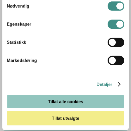
Samtykkevalg
Nødvendig
Egenskaper
Tilleggsinfo
Statistikk
Markedsføring
Trenger du hjelp med et større kjøp eller
prosjekt?
Ta kontakt med oss så hjelper vi deg!
Detaljer
RING OSS PÅ 22 15 15 00
Tillat alle cookies
E-POST
Tillat utvalgte