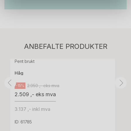
Stk.
814
H05 5600 Swingback-armlene Mørk
ANBEFALTE PRODUKTER
grått stoff (Sellgren Punto 844) grått fotkryss,
Pent brukt
Håg
2.950 ,- eks mva
-15%
2.509 ,- eks mva
3.137 ,- inkl mva
ID: 61785