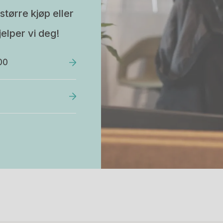
større kjøp eller
elper vi deg!
00
Stk.