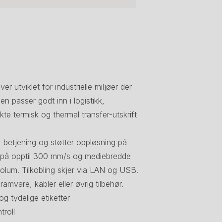
er utviklet for industrielle miljøer der
en passer godt inn i logistikk,
kte termisk og thermal transfer-utskrift
r betjening og støtter oppløsning på
et på opptil 300 mm/s og mediebredde
volum. Tilkobling skjer via LAN og USB.
amvare, kabler eller øvrig tilbehør.
og tydelige etiketter
troll