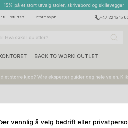
15% på et stort utvalg stoler, skrivebord og skillevegger
 full returrett
Informasjon
+47 22 15 15 0
 KONTORET
BACK TO WORK!
OUTLET
 et større kjøp? Våre eksperter guider deg hele veien. Klik
ær vennlig å velg bedrift eller privatpers