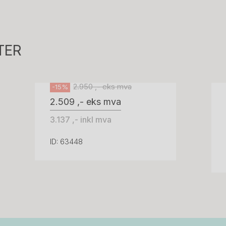
527
Tellus 180x80cm Hvit plate med sort
kant og understell, Pent brukt
TER
Svenheim
2.950 ,- eks mva
-15%
2.509 ,- eks mva
3.137 ,- inkl mva
ID: 63448