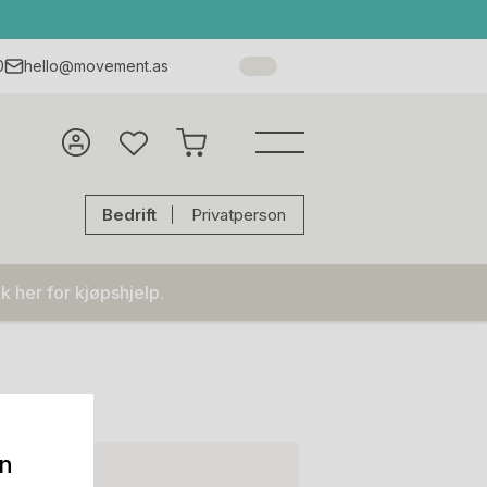
0
hello@movement.as
Bedrift
Privatperson
k her for kjøpshjelp.
on