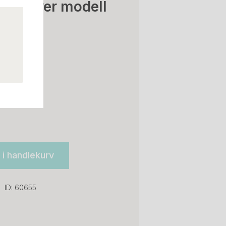
ettskriver modell
ent brukt
l i handlekurv
ID: 60655