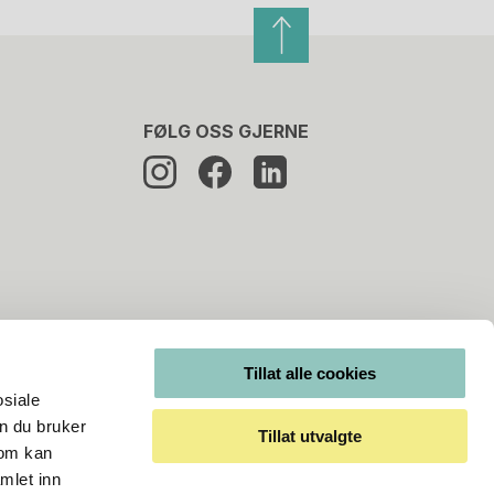
FØLG OSS GJERNE
Tillat alle cookies
osiale
n du bruker
Tillat utvalgte
som kan
mlet inn