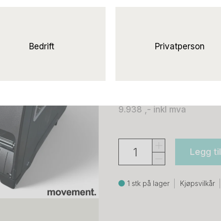
Industriell etik
PM42, USB/Ethernet sort, P
Honeywell
Bedrift
Privatperson
7.950 ,-
eks mva
9.938 ,-
inkl mva
Legg ti
1 stk på lager
Kjøpsvilkår