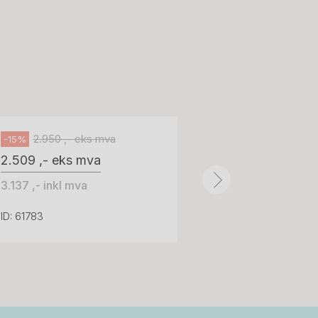
518
H05 5600 Swingback-armlene Blått
stoff (Sellgren Punto 524), grått
Abstracta
fotkryss, Pent brukt
100 ,- eks 
Håg
125 ,- inkl m
2.950 ,- eks mva
-15%
2.509 ,- eks mva
ID: 64758
3.137 ,- inkl mva
ID: 61783