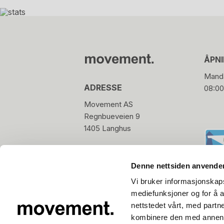
ÅPN
Manda
ADRESSE
08:00
Movement AS
Regnbueveien 9
1405 Langhus
hello@movement.as
Tlf.
+47 22 15 15 00
Denne nettsiden anvende
Vi bruker informasjonskapsl
mediefunksjoner og for å a
nettstedet vårt, med part
kombinere den med annen in