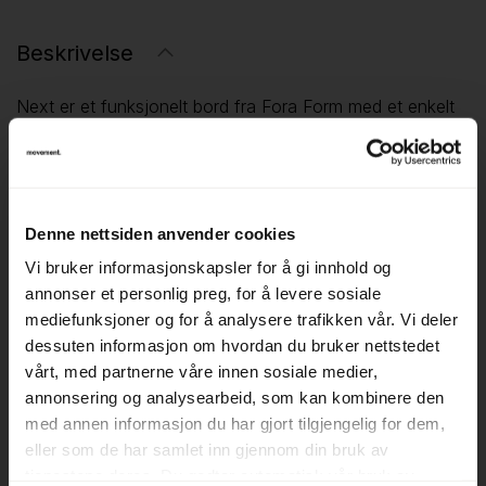
Beskrivelse
Next er et funksjonelt bord fra Fora Form med et enkelt
og moderne uttrykk. Bordet er utviklet for fleksible miljøer
og passer godt både som kantinebord og mindre
møtebord.
Denne nettsiden anvender cookies
Med størrelse 180x80 cm gir bordet plass til mindre
Vi bruker informasjonskapsler for å gi innhold og
møter, samtaler eller spiseplasser, samtidig som den
annonser et personlig preg, for å levere sosiale
slanke formen gjør det lett å plassere i ulike typer rom og
mediefunksjoner og for å analysere trafikken vår. Vi deler
sosiale soner.
dessuten informasjon om hvordan du bruker nettstedet
vårt, med partnerne våre innen sosiale medier,
▪ 180x80 cm
annonsering og analysearbeid, som kan kombinere den
▪ Egnet som kantinebord eller lite møtebord
med annen informasjon du har gjort tilgjengelig for dem,
▪ Plass til ca. 6 personer
eller som de har samlet inn gjennom din bruk av
tjenestene deres. Du godtar automatisk vår bruk av