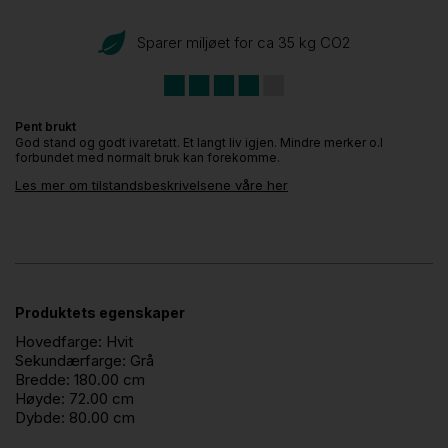
Sparer miljøet for ca 35 kg CO
2
Pent brukt
God stand og godt ivaretatt. Et langt liv igjen. Mindre merker o.l
forbundet med normalt bruk kan forekomme.
Les mer om tilstandsbeskrivelsene våre her
Produktets egenskaper
Hovedfarge:
Hvit
Sekundærfarge:
Grå
Bredde:
180.00 cm
Høyde:
72.00 cm
Dybde:
80.00 cm