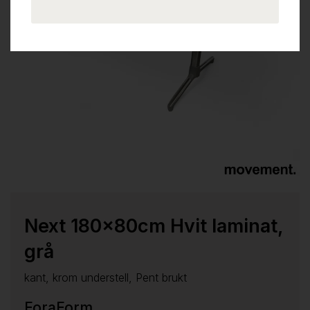
Next 180x80cm Hvit laminat,
grå
kant, krom understell, Pent brukt
ForaForm