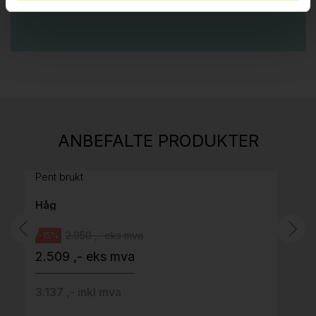
Stk.
814
H05 5600 Swingback-armlene Mørk
ANBEFALTE PRODUKTER
grått stoff (Sellgren Punto 844) grått fotkryss,
Pent brukt
Håg
2.950 ,- eks mva
-15%
2.509 ,- eks mva
3.137 ,- inkl mva