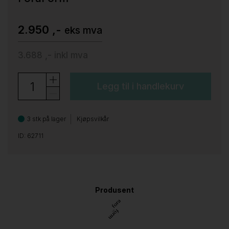
2.950 ,-
eks mva
3.688 ,-
inkl mva
Legg til i handlekurv
3 stk på lager
Kjøpsvilkår
ID: 62711
Produsent