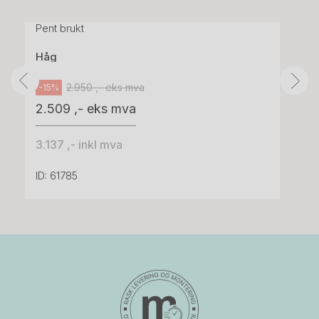
grått stoff (Sellgren Punto 844) grått fotkryss,
Pent brukt
Håg
2.950 ,- eks mva
-15%
2.509 ,- eks mva
3.137 ,- inkl mva
ID: 61785