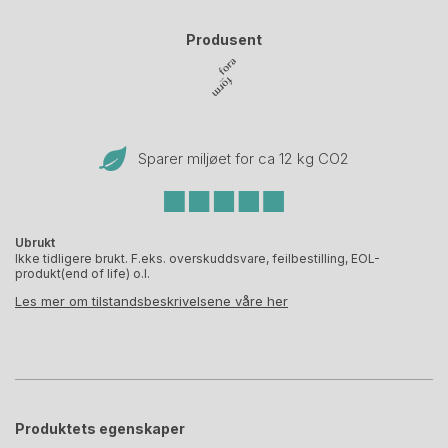
Produsent
Sparer miljøet for ca 12 kg CO
2
Ubrukt
Ikke tidligere brukt. F.eks. overskuddsvare, feilbestilling, EOL-
produkt(end of life) o.l.
Les mer om tilstandsbeskrivelsene våre her
Produktets egenskaper