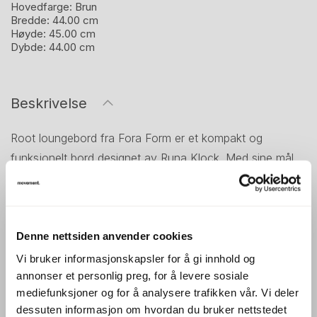
Hovedfarge:
Brun
Bredde:
44.00 cm
Høyde:
45.00 cm
Dybde:
44.00 cm
Beskrivelse
Root loungebord fra Fora Form er et kompakt og
funksjonelt bord designet av Runa Klock. Med sine mål
på 44 × 44 cm og høyde på 45 cm passer det perfekt i
loungeområder, ventearealer og sosiale soner hvor
plassutnyttelse er viktig.
Denne nettsiden anvender cookies
Bordets design er inspirert av naturens organiske former,
Vi bruker informasjonskapsler for å gi innhold og
spesielt røtters elegante kurver, noe som gir det et unikt
annonser et personlig preg, for å levere sosiale
og moderne uttrykk. Det kan brukes alene eller
mediefunksjoner og for å analysere trafikken vår. Vi deler
kombineres med andre bord i Root-serien for å skape
dessuten informasjon om hvordan du bruker nettstedet