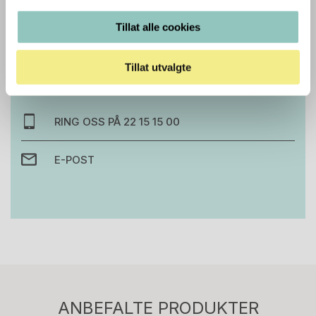
Tillat alle cookies
Trenger du hjelp med et større kjøp eller
prosjekt?
Tillat utvalgte
Ta kontakt med oss så hjelper vi deg!
RING OSS PÅ 22 15 15 00
E-POST
Stk.
813
H05 5600 Swingback-armlene Mørk
ANBEFALTE PRODUKTER