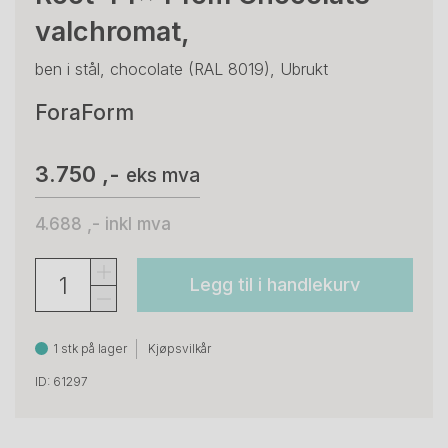
valchromat,
ben i stål, chocolate (RAL 8019), Ubrukt
ForaForm
3.750 ,-
eks mva
4.688 ,-
inkl mva
Legg til i handlekurv
1 stk på lager
Kjøpsvilkår
ID: 61297