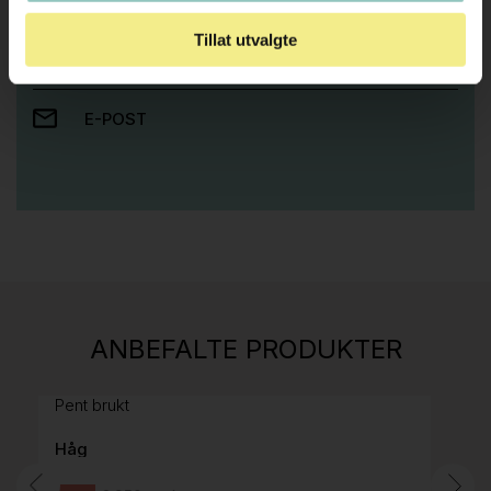
Tillat utvalgte
RING OSS PÅ 22 15 15 00
E-POST
Stk.
814
H05 5600 Swingback-armlene Mørk
ANBEFALTE PRODUKTER
grått stoff (Sellgren Punto 844) grått fotkryss,
Pent brukt
Håg