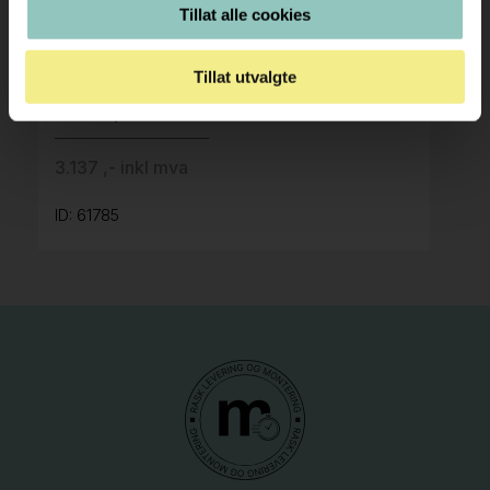
Tillat alle cookies
Håg
Tillat utvalgte
2.950 ,- eks mva
-15%
2.509 ,- eks mva
3.137 ,- inkl mva
ID: 61785