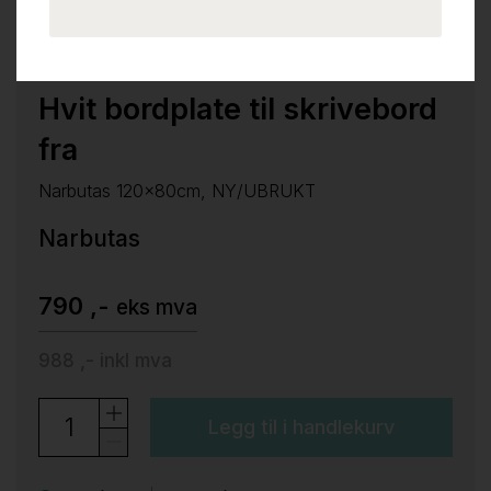
Hvit bordplate til skrivebord
fra
Narbutas 120x80cm, NY/UBRUKT
Narbutas
790 ,-
eks mva
988 ,-
inkl mva
Legg til i handlekurv