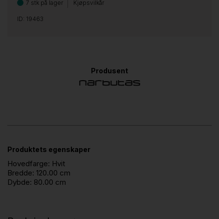
7 stk på lager
Kjøpsvilkår
ID: 19463
Produsent
Produktets egenskaper
Hovedfarge:
Hvit
Bredde:
120.00 cm
Dybde:
80.00 cm