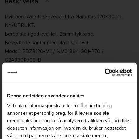
Beskrivelse
Hvit bordplate til skrivebord fra Narbutas 120x80cm,
NY/UBRUKT.
Bordplate i god kvalitet, 25mm tykkelse.
Beskyttede kanter med plastlist i hvitt.
Modell: PDZR120-M1 / NM01894 G01-P70 /
G2A930P700-B
Prisen er pr stk.
Denne nettsiden anvender cookies
Tilleggsinfo
Vi bruker informasjonskapsler for å gi innhold og
annonser et personlig preg, for å levere sosiale
mediefunksjoner og for å analysere trafikken vår. Vi deler
dessuten informasjon om hvordan du bruker nettstedet
vårt, med partnerne våre innen sosiale medier,