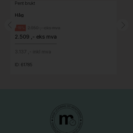
Pent brukt
Håg
2.950 ,- eks mva
-15%
2.509 ,- eks mva
3.137 ,- inkl mva
ID: 61785