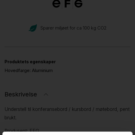
Sparer miljøet for ca 100 kg CO
2
Produktets egenskaper
Hovedfarge:
Aluminium
Beskrivelse
Understell til konferansebord / kursbord / møtebord, pent
brukt.
Produsent: EFG