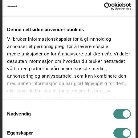
Understell i aluminium
Prisen er pr bord
Denne nettsiden anvender cookies
Evt avbildede stoler selges separat, se andre annonser.
Vi bruker informasjonskapsler for å gi innhold og
Husk at alle våre møtebord leveres demontert. Ta
annonser et personlig preg, for å levere sosiale
kontakt med oss for tilbud / overslag, dersom du har
mediefunksjoner og for å analysere trafikken vår. Vi deler
behov for hjelp til montering.
dessuten informasjon om hvordan du bruker nettstedet
Se også våre andre annonser for et godt utvalg i
vårt, med partnerne våre innen sosiale medier,
møtebord og konferansebord.
annonsering og analysearbeid, som kan kombinere den
med annen informasjon du har gjort tilgjengelig for dem,
eller som de har samlet inn gjennom din bruk av
tjenestene deres. Du godtar automatisk vår bruk av
Tilleggsinfo
informasjonskapsler ved å bruke nettstedet vårt.
Samtykkevalg
Nødvendig
Egenskaper