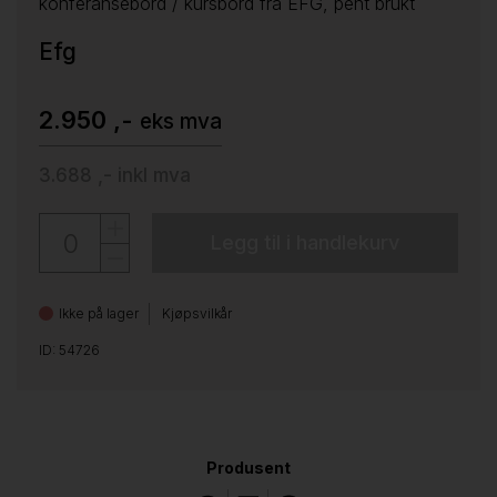
konferansebord / kursbord fra EFG, pent brukt
Efg
2.950 ,-
eks mva
3.688 ,-
inkl mva
Legg til i handlekurv
Ikke på lager
Kjøpsvilkår
ID: 54726
Produsent