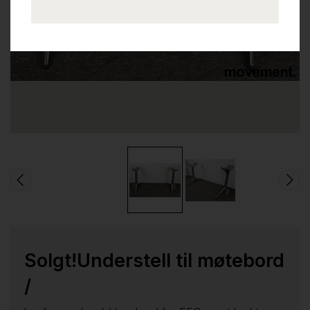
Solgt!Understell til møtebord
/