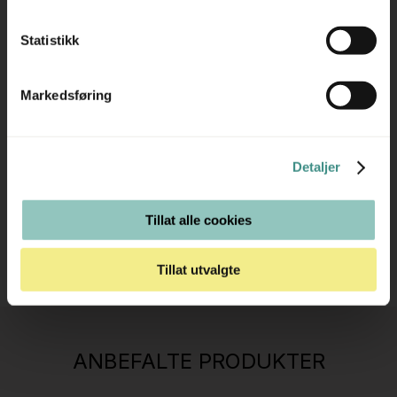
Trenger du hjelp med et større kjøp eller
Statistikk
prosjekt?
Ta kontakt med oss så hjelper vi deg!
Markedsføring
RING OSS PÅ 22 15 15 00
Detaljer
E-POST
Tillat alle cookies
Tillat utvalgte
Stk.
814
H05 5600 Swingback-armlene Mørk
ANBEFALTE PRODUKTER
grått stoff (Sellgren Punto 844) grått fotkryss,