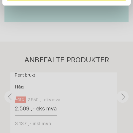
Stk.
814
H05 5600 Swingback-armlene Mørk
ANBEFALTE PRODUKTER
grått stoff (Sellgren Punto 844) grått fotkryss,
Pent brukt
Håg
2.950 ,- eks mva
-15%
2.509 ,- eks mva
3.137 ,- inkl mva