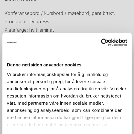
Konferansebord / kursbord / møtebord, pent brukt.
Produsent: Duba B8
Platefarge: hvit laminat
Passer for antall personer: 6-8
Understell i grålakkert metall
Kabelluke nedfelt i bordplate
Denne nettsiden anvender cookies
Platemål: 180x140cm
Vi bruker informasjonskapsler for å gi innhold og
Høyde: 74cm
annonser et personlig preg, for å levere sosiale
mediefunksjoner og for å analysere trafikken vår. Vi deler
Prisen er pr bord..
dessuten informasjon om hvordan du bruker nettstedet
Evt avbildede stoler selges separat, se andre annonser.
vårt, med partnerne våre innen sosiale medier,
annonsering og analysearbeid, som kan kombinere den
Husk at alle våre møtebord leveres demontert. Ta
med annen informasjon du har gjort tilgjengelig for dem,
kontakt med oss for tilbud / overslag, dersom du har
eller som de har samlet inn gjennom din bruk av
behov for hjelp til montering.
tjenestene deres. Du godtar automatisk vår bruk av