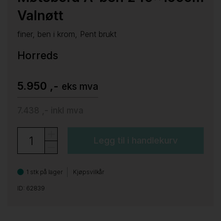
Valnøtt
finer, ben i krom, Pent brukt
Horreds
5.950 ,-
eks mva
7.438 ,-
inkl mva
Legg til i handlekurv
1 stk på lager
Kjøpsvilkår
ID: 62839