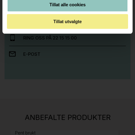
Trenger du hjelp med et større kjøp eller
Tillat alle cookies
prosjekt?
Ta kontakt med oss så hjelper vi deg!
Tillat utvalgte
RING OSS PÅ 22 15 15 00
E-POST
Stk.
814
H05 5600 Swingback-armlene Mørk
ANBEFALTE PRODUKTER
grått stoff (Sellgren Punto 844) grått fotkryss,
Pent brukt