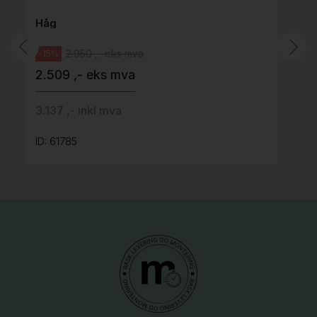
Håg
2.950 ,- eks mva
-15%
2.509 ,- eks mva
3.137 ,- inkl mva
ID: 61785