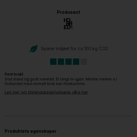
Produsent
Sparer miljøet for ca 100 kg CO
2
Pent brukt
God stand og godt ivaretatt. Et langt liv igjen. Mindre merker o.l
forbundet med normalt bruk kan forekomme.
Les mer om tilstandsbeskrivelsene våre her
Produktets egenskaper