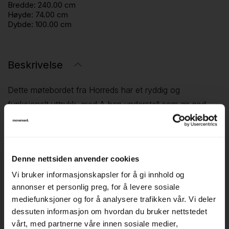
Bredde:
240.00 cm
Høyde:
74.00 cm
Dybde:
100.00 cm
Beskrivelse
Dette møtebordet fra Horreds har et ryddig og
funksjonelt uttrykk, med A-ben understell som gir god
stabilitet og et nøkternt helhetsinntrykk. Bordet egner seg
godt til møter, samarbeid og presentasjoner i mellomstore
møterom, der man ønsker en oversiktlig og praktisk
Denne nettsiden anvender cookies
bordløsning.
Vi bruker informasjonskapsler for å gi innhold og
Størrelsen på 240 × 100 cm gjør bordet godt egnet i
annonser et personlig preg, for å levere sosiale
møterom og prosjektrom. Bordet har plass til 4 personer
mediefunksjoner og for å analysere trafikken vår. Vi deler
dessuten informasjon om hvordan du bruker nettstedet
på hver langside og 1 person på hver kortside, som gir 8–
vårt, med partnerne våre innen sosiale medier,
10 personer totalt. Dybden gir god plass til PC-er,