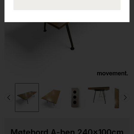
Møtebord A-ben 240x100cm