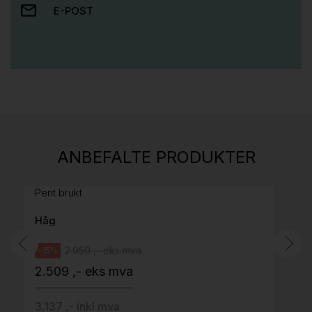
E-POST
Stk.
814
H05 5600 Swingback-armlene Mørk
ANBEFALTE PRODUKTER
grått stoff (Sellgren Punto 844) grått fotkryss,
Pent brukt
Håg
2.950 ,- eks mva
-15%
2.509 ,- eks mva
3.137 ,- inkl mva