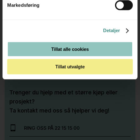
og robuste. EFG er et naturlig valg for deg som ønsker
Markedsføring
møbler som kombinerer estetikk, funksjonalitet og lang
levetid.
Detaljer
Tilleggsinfo
Tillat alle cookies
Tillat utvalgte
Trenger du hjelp med et større kjøp eller
prosjekt?
Ta kontakt med oss så hjelper vi deg!
RING OSS PÅ 22 15 15 00