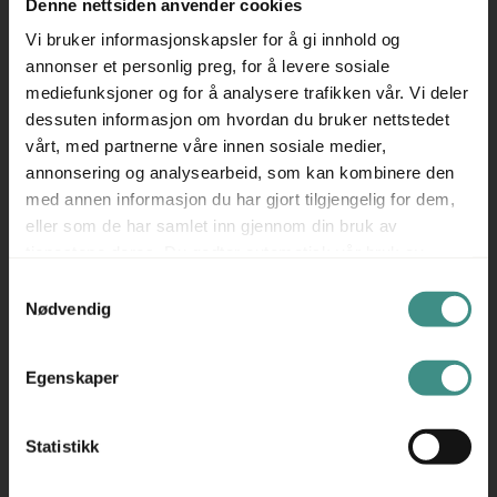
Denne nettsiden anvender cookies
✅ Plassbesparende design – passer godt i mindre
Vi bruker informasjonskapsler for å gi innhold og
møterom og kontorlokaler.
annonser et personlig preg, for å levere sosiale
✅ Tidløst og funksjonelt – enkel å integrere i ulike
mediefunksjoner og for å analysere trafikken vår. Vi deler
dessuten informasjon om hvordan du bruker nettstedet
arbeidsmiljøer.
vårt, med partnerne våre innen sosiale medier,
Velg et brukt Izi Effect møtebord fra EFG for et praktisk,
annonsering og analysearbeid, som kan kombinere den
med annen informasjon du har gjort tilgjengelig for dem,
plassbesparende og stilfullt bord til møterommet ditt.
eller som de har samlet inn gjennom din bruk av
Produsent: EFG
tjenestene deres. Du godtar automatisk vår bruk av
informasjonskapsler ved å bruke nettstedet vårt.
EFG er en anerkjent svensk produsent av kontormøbler,
Samtykkevalg
Nødvendig
kjent for å levere høy kvalitet og funksjonalitet. Med
fokus på ergonomi, design og bærekraft, har EFG i
mange år vært en pålitelig leverandør av møbler som
Egenskaper
møter moderne kontormiljøers behov. Deres produkter er
utviklet for å skape effektive og komfortable
Statistikk
arbeidsplasser, og de tilbyr løsninger som både er tidløse