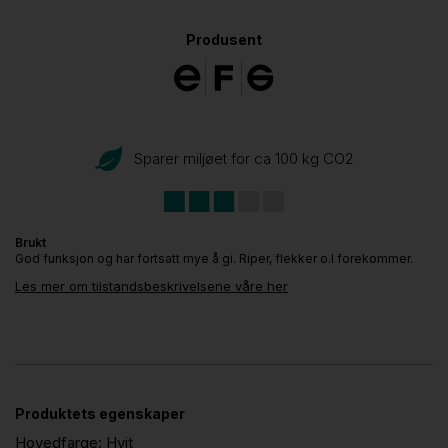
Produsent
Sparer miljøet for ca 100 kg CO
2
Brukt
God funksjon og har fortsatt mye å gi. Riper, flekker o.l forekommer.
Les mer om tilstandsbeskrivelsene våre her
Produktets egenskaper
Hovedfarge:
Hvit