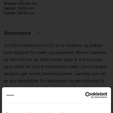
Bredde:
140.00 cm
Høyde:
74.00 cm
Dybde:
120.00 cm
Beskrivelse
Izi Effect møtebord fra EFG er et moderne og praktisk
bord designet for møter og samarbeid. Med en størrelse
på 140x120 cm, gir dette bordet plass til 4-6 personer,
og er ideelt for små til mellomstore møter. Det kompakte
designet gjør bordet plassbesparende, samtidig som det
gir god arbeidsflate for diskusjoner og ideutveksling. Izi
Effect passer godt i både små møterom og åpne
kontormiljøer, og gir et stilrent og funksjonelt uttrykk.
✅ Størrelse 140x120 cm – plass til 4-6 personer, perfekt
for små møter.