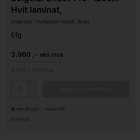
Hvit laminat,
understell i hvitlakkert metall, Brukt
Efg
3.960 ,-
eks mva
4.950 ,-
inkl mva
Legg til i handlekurv
Ikke på lager
Kjøpsvilkår
ID: 59409