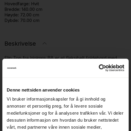
Hovedfarge:
Hvit
Bredde:
140.00 cm
Høyde:
72.00 cm
Dybde:
70.00 cm
Beskrivelse
Flip Top fra Holmris B8 er et fleksibelt foldebord med
klappfunksjon, utviklet for rom der møbleringen ofte
endres. Bordet kan enkelt slås sammen og flyttes, og
egner seg godt til midlertidige oppsett som kurs, møter og
Denne nettsiden anvender cookies
arrangementer. Uttrykket er nøkternt og funksjonelt,
tilpasset praktisk bruk.
Vi bruker informasjonskapsler for å gi innhold og
annonser et personlig preg, for å levere sosiale
Størrelsen på 140 × 70 cm gjør bordet godt egnet til 4–6
mediefunksjoner og for å analysere trafikken vår. Vi deler
personer, avhengig av oppsett. Bordet fungerer fint i
dessuten informasjon om hvordan du bruker nettstedet
vårt, med partnerne våre innen sosiale medier,
møterom, undervisningsrom og flerbruksarealer der man