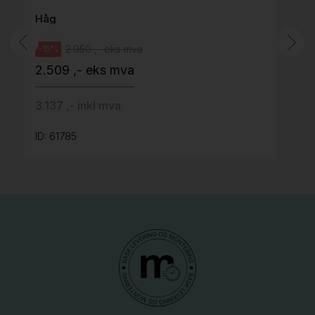
Håg
2.950 ,- eks mva
-15%
2.509 ,- eks mva
3.137 ,- inkl mva
ID: 61785