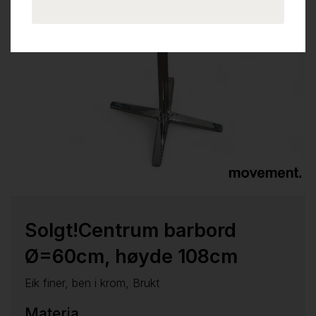
Solgt!Centrum barbord
Ø=60cm, høyde 108cm
Eik finer, ben i krom, Brukt
Materia