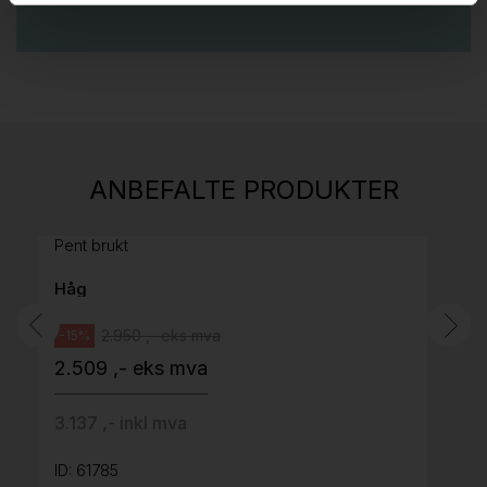
Stk.
813
H05 5600 Swingback-armlene Mørk
ANBEFALTE PRODUKTER
grått stoff (Sellgren Punto 844) grått fotkryss,
Pent brukt
Håg
2.950 ,- eks mva
-15%
2.509 ,- eks mva
3.137 ,- inkl mva
ID: 61785