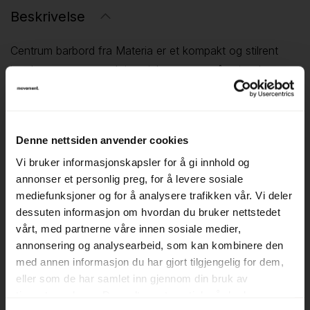
Beskrivelse
Centrum barbord fra Materia er et kompakt og stilrent
bord som passer godt i sosiale soner, små spiseplasser
eller som ståbord i prosjektområder. Den runde formen
og det sentrerte søyleunderstellet gir god
bevegelsesfrihet og fleksibel plassering.
Denne nettsiden anvender cookies
Med diameter på 60 cm og høyde på 110 cm passer det
Vi bruker informasjonskapsler for å gi innhold og
til barstoler med sittehøyde ca. 78 cm.
annonser et personlig preg, for å levere sosiale
mediefunksjoner og for å analysere trafikken vår. Vi deler
▪ Rundt barbord i størrelse Ø=60 cm
dessuten informasjon om hvordan du bruker nettstedet
▪ Høyde 110 cm – passer til barstoler med 78 cm
vårt, med partnerne våre innen sosiale medier,
annonsering og analysearbeid, som kan kombinere den
sittehøyde
med annen informasjon du har gjort tilgjengelig for dem,
▪ Egnet for sosiale soner eller stående arbeid
eller som de har samlet inn gjennom din bruk av
tjenestene deres. Du godtar automatisk vår bruk av
Centrum barbord fra Materia er et praktisk og