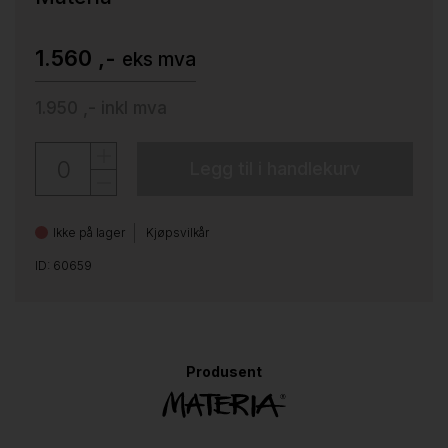
1.560 ,-
eks mva
1.950 ,-
inkl mva
Legg til i handlekurv
Ikke på lager
Kjøpsvilkår
ID: 60659
Produsent