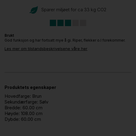
Sparer miljøet for ca 33 kg CO
2
Brukt
God funksjon og har fortsatt mye å gi. Riper, flekker o.l forekommer.
Les mer om tilstandsbeskrivelsene våre her
Produktets egenskaper
Hovedfarge:
Brun
Sekundærfarge:
Sølv
Bredde:
60.00 cm
Høyde:
108.00 cm
Dybde:
60.00 cm