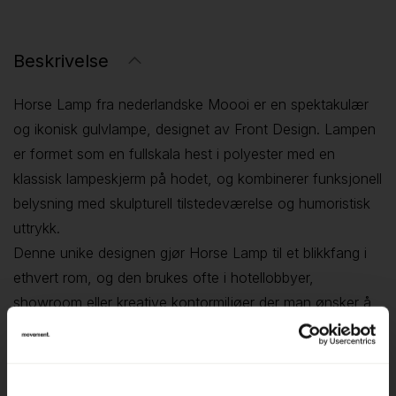
Beskrivelse
Horse Lamp fra nederlandske Moooi er en spektakulær
og ikonisk gulvlampe, designet av Front Design. Lampen
er formet som en fullskala hest i polyester med en
klassisk lampeskjerm på hodet, og kombinerer funksjonell
belysning med skulpturell tilstedeværelse og humoristisk
uttrykk.
Denne unike designen gjør Horse Lamp til et blikkfang i
ethvert rom, og den brukes ofte i hotellobbyer,
showroom eller kreative kontormiljøer der man ønsker å
skape en uventet og minneverdig atmosfære.
✅ Designet av Front Design – Banebrytende og lekent
formspråk