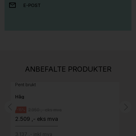
E-POST
Stk.
814
H05 5600 Swingback-armlene Mørk
ANBEFALTE PRODUKTER
grått stoff (Sellgren Punto 844) grått fotkryss,
Pent brukt
Håg
2.950 ,- eks mva
-15%
2.509 ,- eks mva
3.137 ,- inkl mva