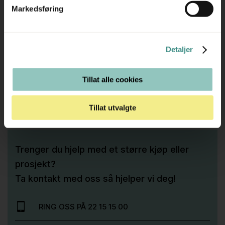
verden. Moooi bringer kunst og design sammen for å
Markedsføring
skape uttrykksfulle produkter som setter et sterkt visuelt
preg på ethvert interiør.
Detaljer
Tillat alle cookies
Tilleggsinfo
Tillat utvalgte
Trenger du hjelp med et større kjøp eller
prosjekt?
Ta kontakt med oss så hjelper vi deg!
RING OSS PÅ 22 15 15 00