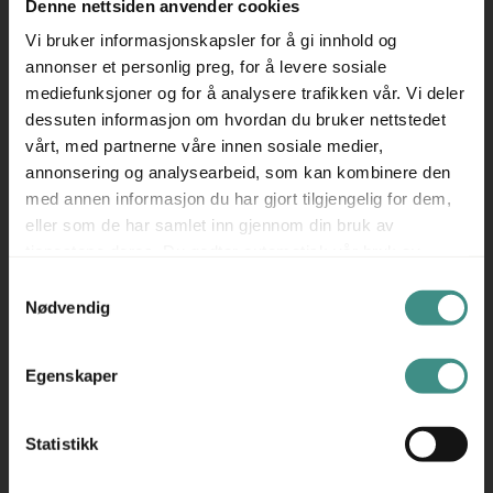
✅ Fullskala hest med lampeskjerm – En lampe som også
Denne nettsiden anvender cookies
er kunstverk
Vi bruker informasjonskapsler for å gi innhold og
annonser et personlig preg, for å levere sosiale
✅ Kombinerer funksjon og fantasi – Ideell for rom som
mediefunksjoner og for å analysere trafikken vår. Vi deler
tør å skille seg ut
dessuten informasjon om hvordan du bruker nettstedet
Horse Lamp fra Moooi er perfekt for deg som ønsker en
vårt, med partnerne våre innen sosiale medier,
iøynefallende designlampe som forener kunst, ironi og
annonsering og analysearbeid, som kan kombinere den
interiør i én dristig installasjon.
med annen informasjon du har gjort tilgjengelig for dem,
Produsent: Moooi
eller som de har samlet inn gjennom din bruk av
tjenestene deres. Du godtar automatisk vår bruk av
Moooi er et nederlandsk designmerke grunnlagt i 2001 av
informasjonskapsler ved å bruke nettstedet vårt.
Marcel Wanders og Casper Vissers. Kjent for sin unike
Samtykkevalg
Nødvendig
kombinasjon av kunstnerisk kreativitet og moderne
design, tilbyr Moooi et bredt spekter av møbler, belysning
og interiørtilbehør som utfordrer tradisjonelle
Egenskaper
designkonsepter. Produktene deres kjennetegnes av
dristige former, kreative detaljer og en luksuriøs følelse,
Statistikk
og de samarbeider med anerkjente designere fra hele