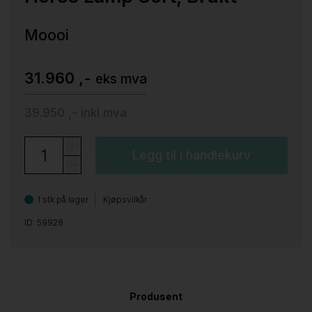
Moooi
31.960 ,-
eks mva
39.950 ,-
inkl mva
Legg til i handlekurv
1 stk på lager
Kjøpsvilkår
ID: 59928
Produsent