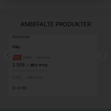
Stk.
814
H05 5600 Swingback-armlene Mørk
ANBEFALTE PRODUKTER
grått stoff (Sellgren Punto 844) grått fotkryss,
Pent brukt
Håg
2.950 ,- eks mva
-15%
2.509 ,- eks mva
3.137 ,- inkl mva
ID: 61785