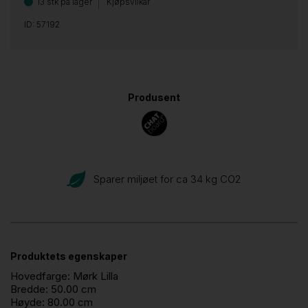
13 stk på lager
Kjøpsvilkår
ID: 57192
Produsent
Sparer miljøet for ca 34 kg CO
2
Produktets egenskaper
Hovedfarge:
Mørk Lilla
Bredde:
50.00 cm
Høyde:
80.00 cm