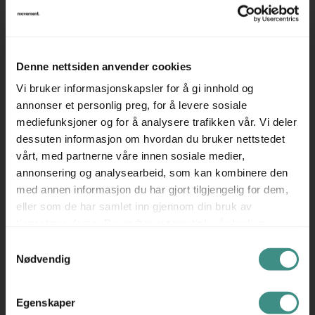
Mål:
150cm bredde
100cm høyde
Denne nettsiden anvender cookies
NB! Whiteboard er en varegruppe som bør hentes eller
Vi bruker informasjonskapsler for å gi innhold og
bestilles med utkjøring, da faren for skade er stor med
annonser et personlig preg, for å levere sosiale
vanlig godstransportør.
mediefunksjoner og for å analysere trafikken vår. Vi deler
Ta kontakt for mer informasjon rundt dette.
dessuten informasjon om hvordan du bruker nettstedet
vårt, med partnerne våre innen sosiale medier,
Prisen er pr stk.
annonsering og analysearbeid, som kan kombinere den
med annen informasjon du har gjort tilgjengelig for dem,
eller som de har samlet inn gjennom din bruk av
tjenestene deres. Du godtar automatisk vår bruk av
Tilleggsinfo
informasjonskapsler ved å bruke nettstedet vårt.
Samtykkevalg
Nødvendig
Egenskaper