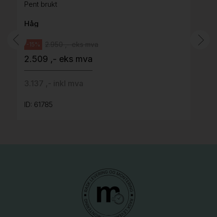
Pent brukt
Håg
2.950 ,- eks mva
-15%
2.509 ,- eks mva
3.137 ,- inkl mva
ID: 61785