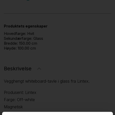
Produktets egenskaper
Hovedfarge:
Hvit
Sekundærfarge:
Glass
Bredde:
150.00 cm
Høyde:
100.00 cm
Beskrivelse
Vegghengt whiteboard-tavle i glass fra Lintex.
Produsent: Lintex
Farge: Off-white
Magnetisk