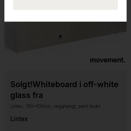
Solgt!Whiteboard i off-white
glass fra
Lintex, 150x100cm, vegghengt, pent brukt
Lintex