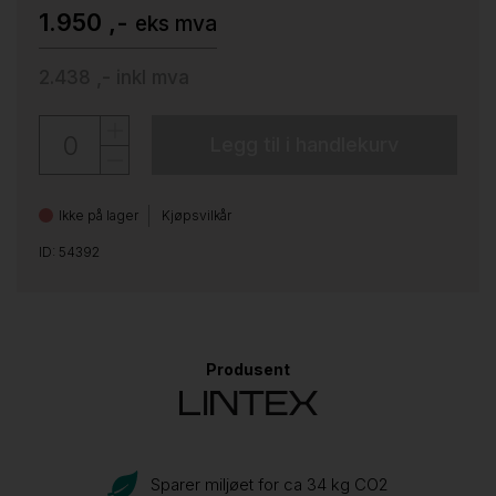
1.950 ,-
eks mva
2.438 ,-
inkl mva
Legg til i handlekurv
Ikke på lager
Kjøpsvilkår
ID: 54392
Produsent
Sparer miljøet for ca 34 kg CO
2