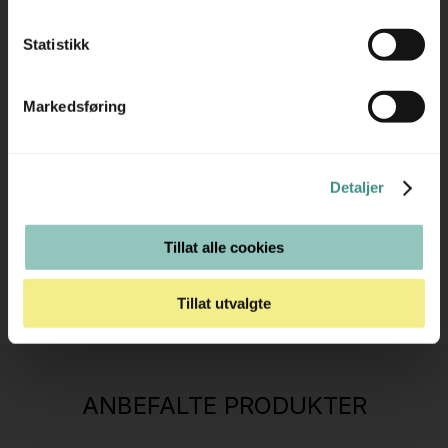
Trenger du hjelp med et større kjøp eller
Statistikk
prosjekt?
Ta kontakt med oss så hjelper vi deg!
Markedsføring
RING OSS PÅ 22 15 15 00
Detaljer
E-POST
Tillat alle cookies
Tillat utvalgte
Stk.
814
H05 5600 Swingback-armlene Mørk
ANBEFALTE PRODUKTER
grått stoff (Sellgren Punto 844) grått fotkryss,