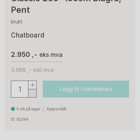
Pent
brukt
Chatboard
2.950 ,-
eks mva
3.688 ,-
inkl mva
Legg til i handlekurv
5 stk på lager
Kjøpsvilkår
ID: 62394