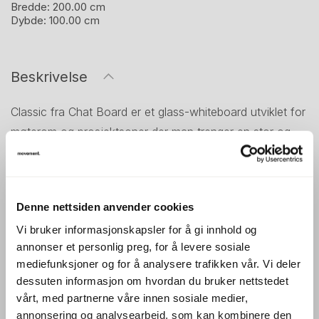
Bredde:
200.00 cm
Dybde:
100.00 cm
Beskrivelse
Classic fra Chat Board er et glass-whiteboard utviklet for
møterom og prosjektsoner der man trenger en stor og
holdbar skriveflate. Tavlen måler 200 × 100 cm og gir
godt med plass til idémyldring, planlegging og
presentasjoner. Det rene uttrykket gjør den enkel å
Denne nettsiden anvender cookies
kombinere med ulike interiører.
Vi bruker informasjonskapsler for å gi innhold og
Størrelsen gir god synlighet i rommet og fungerer godt
annonser et personlig preg, for å levere sosiale
som hovedtavle i møterom eller arbeidsområder.
mediefunksjoner og for å analysere trafikken vår. Vi deler
Glassoverflaten er motstandsdyktig mot skygger fra tusj
dessuten informasjon om hvordan du bruker nettstedet
og enkel å rengjøre, noe som gjør tavlen særlig egnet til
vårt, med partnerne våre innen sosiale medier,
hyppig bruk.
annonsering og analysearbeid, som kan kombinere den