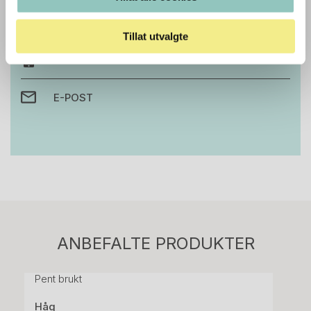
prosjekt?
Ta kontakt med oss så hjelper vi deg!
Tillat utvalgte
RING OSS PÅ 22 15 15 00
E-POST
Stk.
814
H05 5600 Swingback-armlene Mørk
ANBEFALTE PRODUKTER
grått stoff (Sellgren Punto 844) grått fotkryss,
Pent brukt
Håg