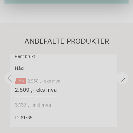
Stk.
814
H05 5600 Swingback-armlene Mørk
ANBEFALTE PRODUKTER
grått stoff (Sellgren Punto 844) grått fotkryss,
Pent brukt
Håg
2.950 ,- eks mva
-15%
2.509 ,- eks mva
3.137 ,- inkl mva
ID: 61785