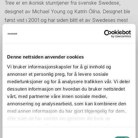
Tree er en ikonisk stumtjener fra svenske Swedese,
designet av Michael Young og Katrín Ólína. Designet ble
først vist i 2001 og har siden blitt et av Swedeses mest
kjente produkter.
Den karakteristiske silhuetten er inspirert av et tre, der
grenene fungerer som knagger for oppheng av jakker,
Denne nettsiden anvender cookies
vesker og tilbehør. Tree kombinerer praktisk funksjon
Vi bruker informasjonskapsler for å gi innhold og
med et grafisk og dekorativt uttrykk, og fungerer både
annonser et personlig preg, for å levere sosiale
som stumtjener og designelement i rommet.
mediefunksjoner og for å analysere trafikken vår. Vi deler
dessuten informasjon om hvordan du bruker nettstedet
▪ Design: Michael Young & Katrín Ólína
vårt, med partnerne våre innen sosiale medier,
▪ Ikonisk treformet design
annonsering og analysearbeid, som kan kombinere den
▪ Knagger integrert i den grafiske silhuetten
med annen informasjon du har gjort tilgjengelig for dem,
eller som de har samlet inn gjennom din bruk av
En moderne designklassiker som kombinerer oppbevaring
tjenestene deres. Du godtar automatisk vår bruk av
og formgivning – brukt er det nye.
informasjonskapsler ved å bruke nettstedet vårt.
Samtykkevalg