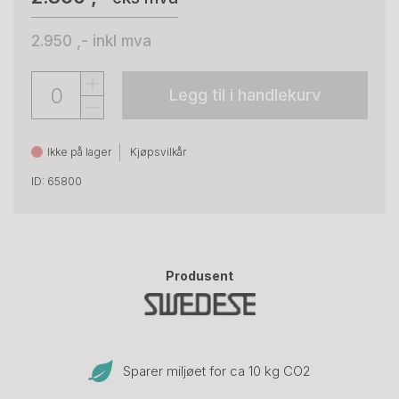
2.950 ,-
inkl mva
Legg til i handlekurv
Ikke på lager
Kjøpsvilkår
ID: 65800
Produsent
Sparer miljøet for ca 10 kg CO
2