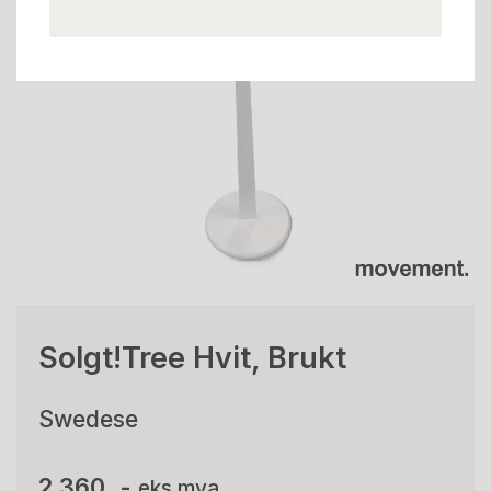
Solgt!Tree Hvit, Brukt
Swedese
2.360 ,-
eks mva