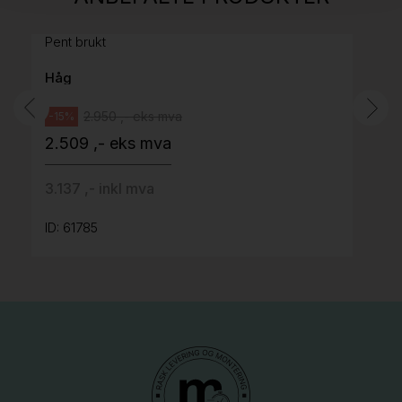
grått stoff (Sellgren Punto 844) grått fotkryss,
Pent brukt
Håg
2.950 ,- eks mva
-15%
2.509 ,- eks mva
3.137 ,- inkl mva
ID: 61785