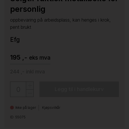
personlig
oppbevaring på arbeidsplass, kan henges i krok,
pent brukt
Efg
195 ,-
eks mva
244 ,-
inkl mva
Legg til i handlekurv
Ikke på lager
Kjøpsvilkår
ID: 55075