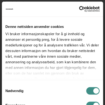
Beskrivelse
Tilbehør til kontorpult i åpent landskap med free seating.
Metallboks til å ha personlige gjenstander, som enkelt
Denne nettsiden anvender cookies
kan låses inn ved behov.
Vi bruker informasjonskapsler for å gi innhold og
Kan henges i J-krok under pulten når den er fremme.
annonser et personlig preg, for å levere sosiale
Farge: hvitlakkert metall
mediefunksjoner og for å analysere trafikken vår. Vi deler
dessuten informasjon om hvordan du bruker nettstedet
15 cm høyde / 23cm med opphengsbøylen.
vårt, med partnerne våre innen sosiale medier,
annonsering og analysearbeid, som kan kombinere den
Prisen er pr stk.
med annen informasjon du har gjort tilgjengelig for dem,
eller som de har samlet inn gjennom din bruk av
tjenestene deres. Du godtar automatisk vår bruk av
informasjonskapsler ved å bruke nettstedet vårt.
Samtykkevalg
Tilleggsinfo
Nødvendig