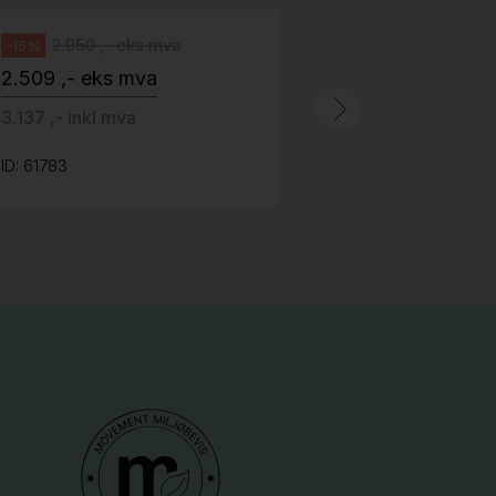
125 ,- inkl m
2.950 ,- eks mva
-15%
2.509 ,- eks mva
ID: 64758
3.137 ,- inkl mva
ID: 61783