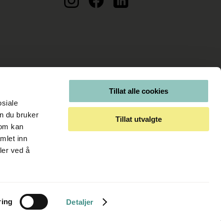
Tillat alle cookies
osiale
n du bruker
Tillat utvalgte
som kan
mlet inn
ler ved å
ring
Detaljer
Kjøpsvilkår
Personvernerklæring