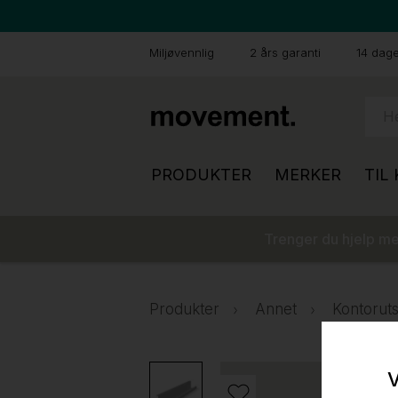
Miljøvennlig
2 års garanti
14 dager
PRODUKTER
MERKER
TIL
Trenger du hjelp med
Produkter
Annet
Kontoruts
V