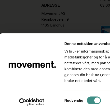
ADRESSE
08:00
Movement AS
Regnbueveien 9
1405 Langhus
hello@movement.as
Tlf.
+47 22 15 15 00
Denne nettsiden anvende
Vi bruker informasjonskapsl
mediefunksjoner og for å a
nettstedet vårt, med part
kombinere den med annen in
gjennom din bruk av tjene
bruke nettstedet vårt.
Samtykkevalg
Nødvendig