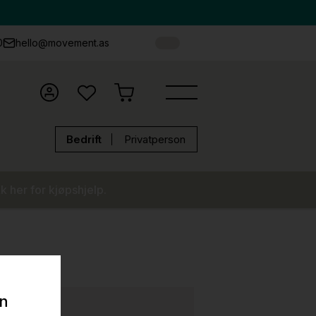
0
hello@movement.as
Bedrift
Privatperson
k her for kjøpshjelp.
on