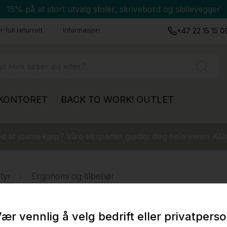
15% på et stort utvalg stoler, skrivebord og skillevegger
 full returrett
Informasjon
+47 22 15 15 0
 KONTORET
BACK TO WORK!
OUTLET
 et større kjøp? Våre eksperter guider deg hele veien. Klik
tyr
Ergonomi og tilbehør
ær vennlig å velg bedrift eller privatpers