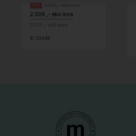
2.950 ,- eks mva
-15%
2.509 ,- eks mva
3.137 ,- inkl mva
ID: 63448