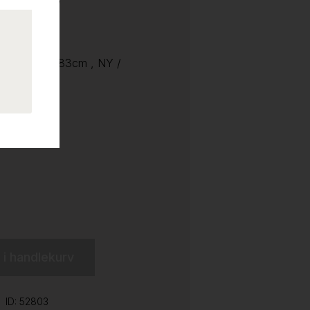
heng /
feste
arge, bredde 83cm , NY /
l i handlekurv
ID: 52803