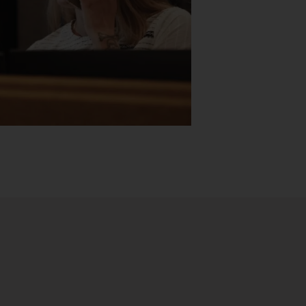
Stk.
518
H05 5600 Swingback-armlene Blått
stoff (Sellgren Punto 524), grått
Abstracta
fotkryss, Pent brukt
100 ,- eks 
Håg