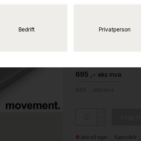
Solgt!Kabelopp
kabelbrønn for 
under skrivebord, sølvgrå f
Bedrift
Privatperson
UBRUKT
Narbutas
695 ,-
eks mva
869 ,-
inkl mva
Legg ti
Ikke på lager
Kjøpsvilkår