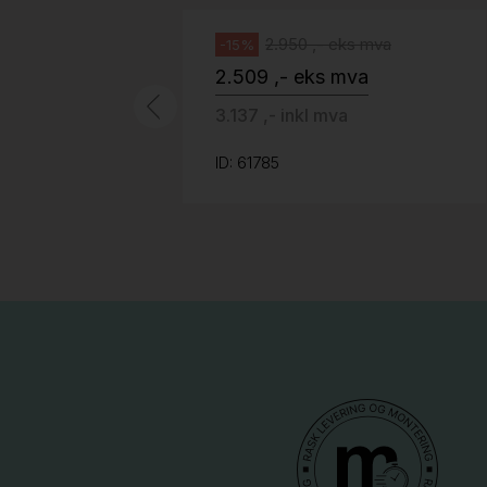
2.950 ,- eks mva
-15%
2.509 ,- eks mva
3.137 ,- inkl mva
ID: 61785