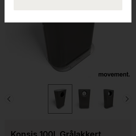
Konsis 100L Grålakkert