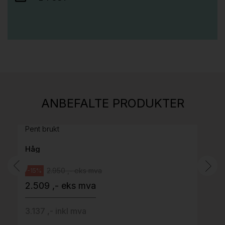
Stk.
814
H05 5600 Swingback-armlene Mørk
ANBEFALTE PRODUKTER
grått stoff (Sellgren Punto 844) grått fotkryss,
Pent brukt
Håg
2.950 ,- eks mva
-15%
2.509 ,- eks mva
3.137 ,- inkl mva