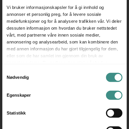
▪ Designet for innendørs bruk – passer i kontor og
Vi bruker informasjonskapsler for å gi innhold og
kantine
annonser et personlig preg, for å levere sosiale
▪ Robust konstruksjon for daglig bruk
mediefunksjoner og for å analysere trafikken vår. Vi deler
Konsis avfallsbøtte fra Røros Produkter er et godt valg
dessuten informasjon om hvordan du bruker nettstedet
vårt, med partnerne våre innen sosiale medier,
for deg som ønsker praktisk avfallsløsning med gjenbruk i
annonsering og analysearbeid, som kan kombinere den
fokus – brukt er det nye.
med annen informasjon du har gjort tilgjengelig for dem,
Produsent: Røros Produkter
eller som de har samlet inn gjennom din bruk av
Røros Produkter er en norsk produsent med røtter tilbake
tjenestene deres. Du godtar automatisk vår bruk av
til 1946, kjent for å levere funksjonelle og holdbare
informasjonskapsler ved å bruke nettstedet vårt.
Samtykkevalg
løsninger innen avfallshåndtering og byromsmøbler. Med
Nødvendig
produksjon i Røros kombinerer selskapet industriell
presisjon med håndverksmessig kvalitet. Røros Produkter
Egenskaper
har et sterkt fokus på bærekraft, med bruk av
resirkulerbare materialer og kortreist produksjon som en
Statistikk
integrert del av virksomheten. Produktene deres er
utviklet for lang levetid, god funksjon og tidløs utforming