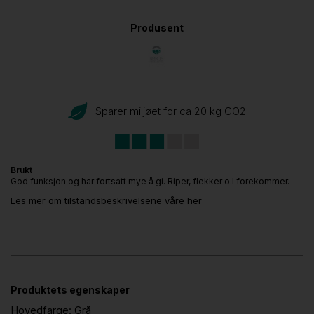
Produsent
Sparer miljøet for ca 20 kg CO
2
Brukt
God funksjon og har fortsatt mye å gi. Riper, flekker o.l forekommer.
Les mer om tilstandsbeskrivelsene våre her
Produktets egenskaper
Hovedfarge:
Grå