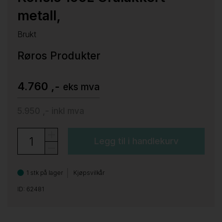
metall,
Brukt
Røros Produkter
4.760 ,-
eks mva
5.950 ,-
inkl mva
Legg til i handlekurv
1 stk på lager
Kjøpsvilkår
ID: 62481