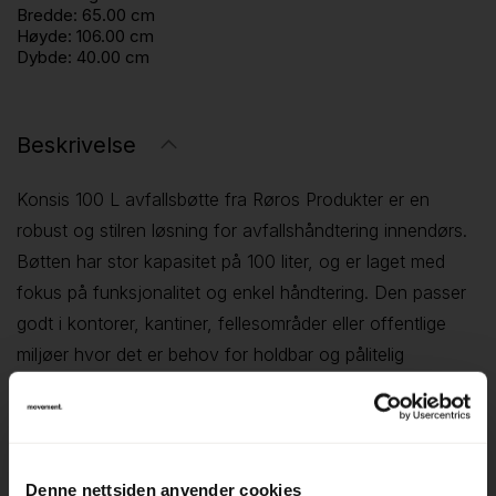
Bredde:
65.00 cm
Høyde:
106.00 cm
Dybde:
40.00 cm
Beskrivelse
Konsis 100 L avfallsbøtte fra Røros Produkter er en
robust og stilren løsning for avfallshåndtering innendørs.
Bøtten har stor kapasitet på 100 liter, og er laget med
fokus på funksjonalitet og enkel håndtering. Den passer
godt i kontorer, kantiner, fellesområder eller offentlige
miljøer hvor det er behov for holdbar og pålitelig
avfallshåndtering.
Konsis 100 L gir en ryddig og praktisk løsning for avfall,
uten å ta unødig plass.
▪ Kapasitet 100 liter – gir god plass til avfall
Denne nettsiden anvender cookies