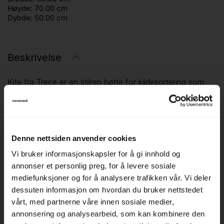
Høyde:
70.00 cm
Dybde:
50.00 cm
Beskrivelse
Kite fra Trece er en stilren bøtte for kildesortering som
kombinerer funksjon og design på en effektiv måte.
Bøtten har en karakteristisk sekskantet form som gjør det
enkelt å sette flere enheter sammen i fleksible oppsett
tilpasset ulike behov.
Denne nettsiden anvender cookies
Vi bruker informasjonskapsler for å gi innhold og
Kite er utviklet for offentlige miljøer, kontorer og
annonser et personlig preg, for å levere sosiale
fellesarealer, der et ryddig og brukervennlig
mediefunksjoner og for å analysere trafikken vår. Vi deler
sorteringssystem er viktig.
dessuten informasjon om hvordan du bruker nettstedet
vårt, med partnerne våre innen sosiale medier,
✅ Modulær sekskantet form – Fleksibel oppstilling og
annonsering og analysearbeid, som kan kombinere den
plassbesparelse