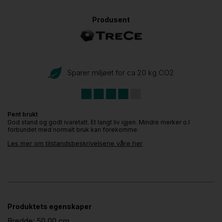
Produsent
Sparer miljøet for ca 20 kg CO
2
Pent brukt
God stand og godt ivaretatt. Et langt liv igjen. Mindre merker o.l
forbundet med normalt bruk kan forekomme.
Les mer om tilstandsbeskrivelsene våre her
Produktets egenskaper
Bredde:
50.00 cm