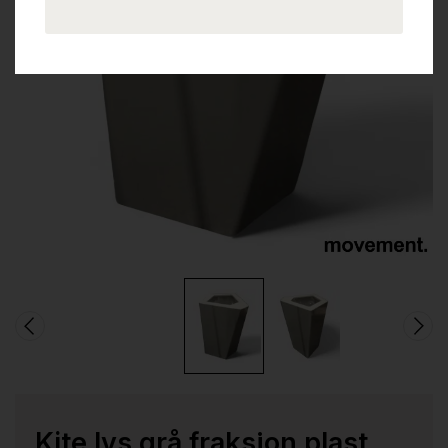
Kite lys grå fraksjon plast,