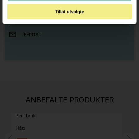
Ta kontakt med oss så hjelper vi deg!
Tillat utvalgte
RING OSS PÅ 22 15 15 00
E-POST
Stk.
814
H05 5600 Swingback-armlene Mørk
ANBEFALTE PRODUKTER
grått stoff (Sellgren Punto 844) grått fotkryss,
Pent brukt
Håg