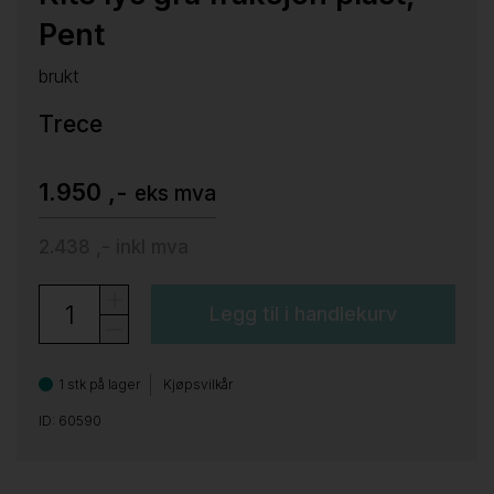
Pent
brukt
Trece
1.950 ,-
eks mva
2.438 ,-
inkl mva
Legg til i handlekurv
1 stk på lager
Kjøpsvilkår
ID: 60590