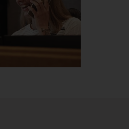
Stk.
518
H05 5600 Swingback-armlene Blått
stoff (Sellgren Punto 524), grått
Abstracta
fotkryss, Pent brukt