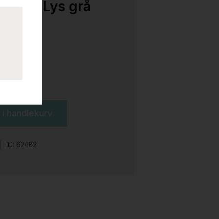
kuffer Lys grå
l i handlekurv
ID: 62482