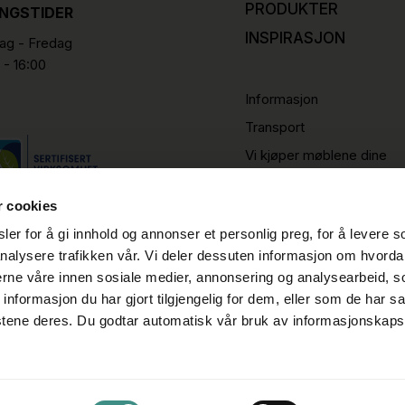
PRODUKTER
INGSTIDER
INSPIRASJON
g - Fredag
 - 16:00
Informasjon
Transport
Vi kjøper møblene dine
r cookies
er for å gi innhold og annonser et personlig preg, for å levere s
nalysere trafikken vår. Vi deler dessuten informasjon om hvorda
nerne våre innen sosiale medier, annonsering og analysearbeid, 
formasjon du har gjort tilgjengelig for dem, eller som de har sa
stene deres. Du godtar automatisk vår bruk av informasjonskaps