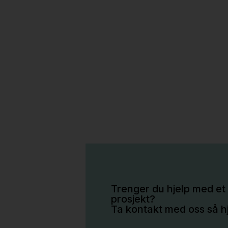
Trenger du hjelp med et 
prosjekt?
Ta kontakt med oss så hj