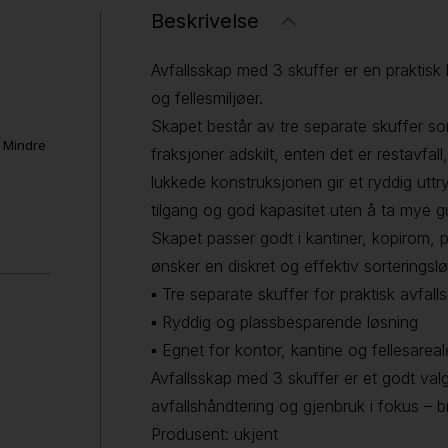
Beskrivelse
Avfallsskap med 3 skuffer er en praktisk l
og fellesmiljøer.
Skapet består av tre separate skuffer som
. Mindre
fraksjoner adskilt, enten det er restavfall
lukkede konstruksjonen gir et ryddig uttr
tilgang og god kapasitet uten å ta mye g
Skapet passer godt i kantiner, kopirom
ønsker en diskret og effektiv sorteringslø
▪ Tre separate skuffer for praktisk avfalls
▪ Ryddig og plassbesparende løsning
▪ Egnet for kontor, kantine og fellesareal
Avfallsskap med 3 skuffer er et godt val
avfallshåndtering og gjenbruk i fokus – b
Produsent: ukjent