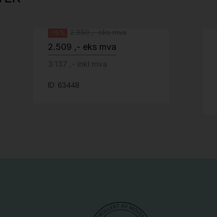
Svenheim
2.950 ,- eks mva
-15%
2.509 ,- eks mva
3.137 ,- inkl mva
ID: 63448