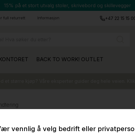
15% på et stort utvalg stoler, skrivebord og skillevegger
 full returrett
Informasjon
+47 22 15 15 0
 KONTORET
BACK TO WORK!
OUTLET
 et større kjøp? Våre eksperter guider deg hele veien. Klik
ndtering
ær vennlig å velg bedrift eller privatpers