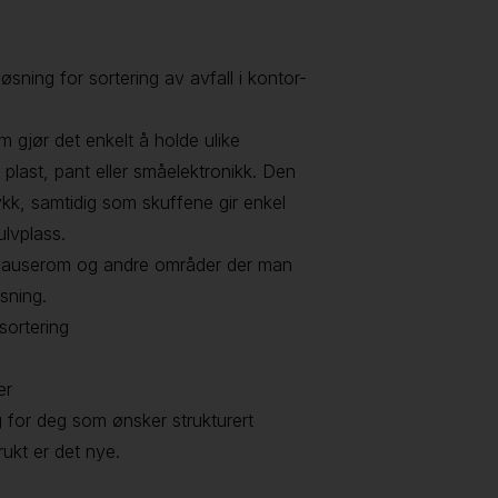
øsning for sortering av avfall i kontor-
 gjør det enkelt å holde ulike
, plast, pant eller småelektronikk. Den
ykk, samtidig som skuffene gir enkel
ulvplass.
, pauserom og andre områder der man
sning.
sortering
er
g for deg som ønsker strukturert
rukt er det nye.