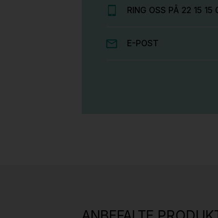
RING OSS PÅ 22 15 15 
E-POST
Stk.
814
H05 5600 Swingback-armlene Mørk
grått stoff (Sellgren Punto 844)
ANBEFALTE PRODUK
grått fotkryss, Pent brukt