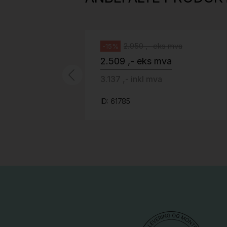
Håg
2.950 ,- eks mva
-15%
2.509 ,- eks mva
3.137 ,- inkl mva
ID: 61785