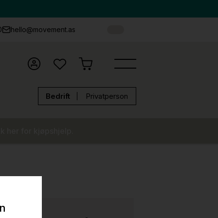
0
hello@movement.as
Bedrift
Privatperson
k her for kjøpshjelp.
on