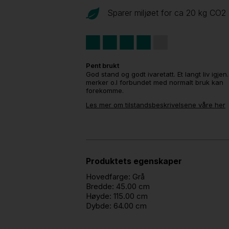
Sparer miljøet for ca 20 kg CO
2
Pent brukt
God stand og godt ivaretatt. Et langt liv igjen
merker o.l forbundet med normalt bruk kan
forekomme.
Les mer om tilstandsbeskrivelsene våre her
Produktets egenskaper
Hovedfarge:
Grå
Bredde:
45.00 cm
Høyde:
115.00 cm
Dybde:
64.00 cm