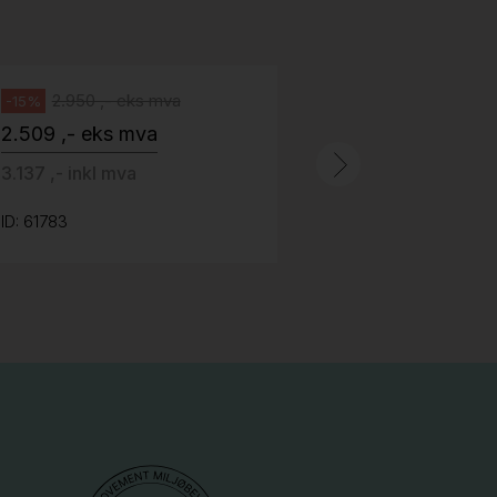
100 ,- eks 
Håg
125 ,- inkl m
2.950 ,- eks mva
-15%
2.509 ,- eks mva
ID: 64758
3.137 ,- inkl mva
ID: 61783