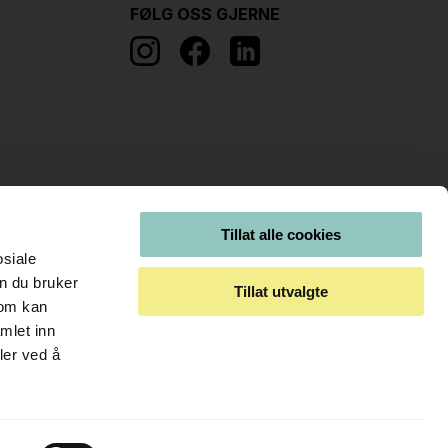
FØLG OSS GJERNE
Tillat alle cookies
osiale
n du bruker
Tillat utvalgte
som kan
mlet inn
ler ved å