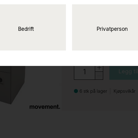
Avfallsskap 3 s
laminat, Pent brukt
2.950 ,-
Bedrift
Privatperson
eks mva
3.688 ,-
inkl mva
Legg ti
6 stk på lager
Kjøpsvilkår