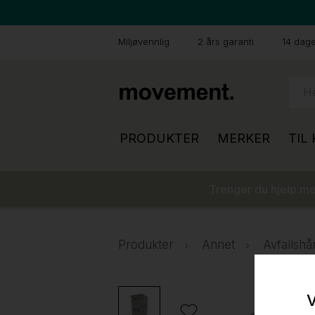
Miljøvennlig
2 års garanti
14 dager
PRODUKTER
MERKER
TIL
Trenger du hjelp med
Produkter
Annet
Avfallshå
V