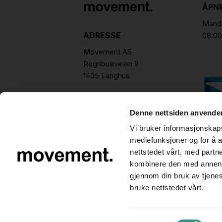
ÅPN
Manda
ADRESSE
08:00
Movement AS
Regnbueveien 9
1405 Langhus
hello@movement.as
Tlf.
+47 22 15 15 00
Denne nettsiden anvende
Vi bruker informasjonskapsl
mediefunksjoner og for å a
nettstedet vårt, med part
kombinere den med annen in
gjennom din bruk av tjene
bruke nettstedet vårt.
Samtykkevalg