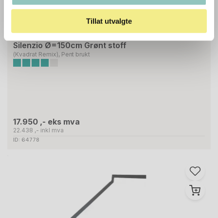
Tillat utvalgte
1
Stk
LUCEPLAN
Silenzio Ø=150cm Grønt stoff
(Kvadrat Remix), Pent brukt
17.950 ,- eks mva
22.438 ,- inkl mva
ID: 64778