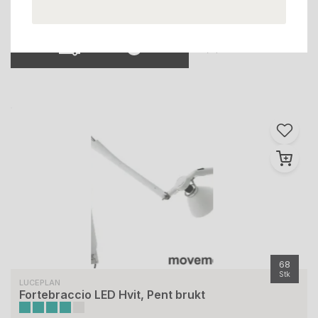
Filter
Tøm filter
1
68
Stk
LUCEPLAN
Fortebraccio LED Hvit, Pent brukt