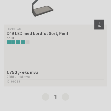
1
Stk
LUCEPLAN
D19 LED med bordfot Sort, Pent
brukt
1.750 ,- eks mva
2.188 ,- inkl mva
ID: 66783
1