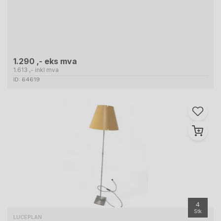
1.290 ,- eks mva
1.613 ,- inkl mva
ID: 64619
4
Stk
LUCEPLAN