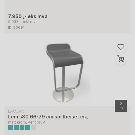
7.950 ,- eks mva
9.938 ,- inkl mva
ID: 60691
2
Stk
LAPALMA
Lem s80 66-79 cm sortbeiset eik,
matt krom, Pent brukt