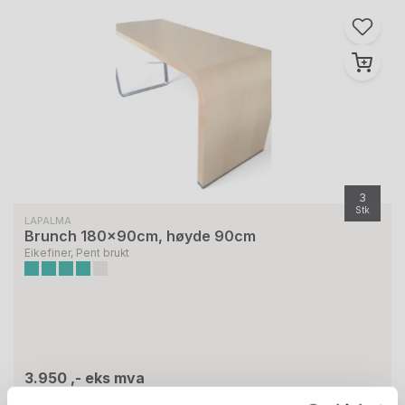
3
Stk
LAPALMA
Brunch 180x90cm, høyde 90cm
Eikefiner, Pent brukt
3.950 ,- eks mva
4.938 ,- inkl mva