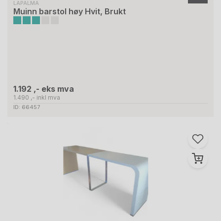
LAPALMA
Muinn barstol høy Hvit, Brukt
1.192 ,- eks mva
1.490 ,- inkl mva
ID: 66457