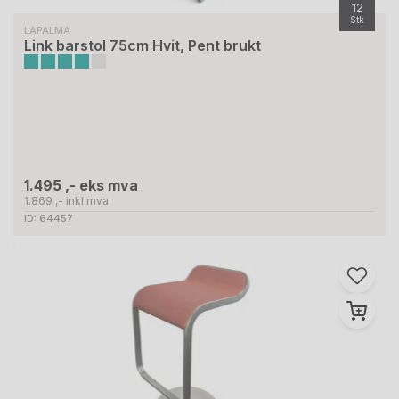
12
Stk
LAPALMA
Link barstol 75cm Hvit, Pent brukt
1.495 ,- eks mva
1.869 ,- inkl mva
ID: 64457