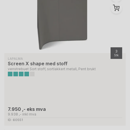
3
Stk
LAPALMA
Screen X shape med stoff
venstrebuet Sort stoff, sortlakkert metall, Pent brukt
7.950 ,- eks mva
9.938 ,- inkl mva
ID: 60551