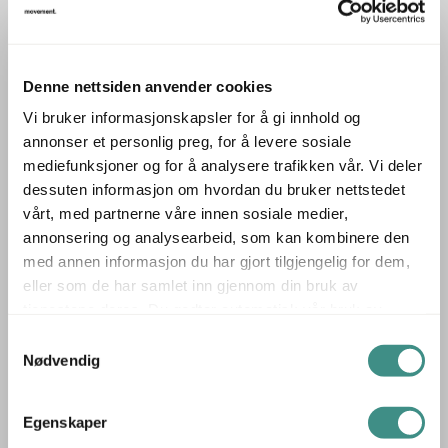
ID: 64455
Denne nettsiden anvender cookies
Vi bruker informasjonskapsler for å gi innhold og
annonser et personlig preg, for å levere sosiale
mediefunksjoner og for å analysere trafikken vår. Vi deler
dessuten informasjon om hvordan du bruker nettstedet
vårt, med partnerne våre innen sosiale medier,
annonsering og analysearbeid, som kan kombinere den
3
med annen informasjon du har gjort tilgjengelig for dem,
Stk
eller som de har samlet inn gjennom din bruk av
LAPALMA
Link barstol 65cm Hvit, Pent brukt
tjenestene deres. Du godtar automatisk vår bruk av
informasjonskapsler ved å bruke nettstedet vårt.
Samtykkevalg
Nødvendig
Egenskaper