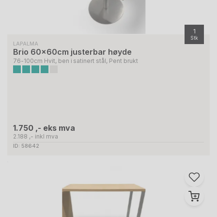
1
Stk
LAPALMA
Brio 60x60cm justerbar høyde
76-100cm Hvit, ben i satinert stål, Pent brukt
1.750 ,- eks mva
2.188 ,- inkl mva
ID: 58642