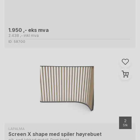
1.950 ,- eks mva
2.438 ,- inkl mva
ID: 58700
2
Stk
LAPALMA
Screen X shape med spiler høyrebuet
eik, sort lakkert metall, Pent brukt