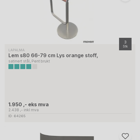
3
Stk
LAPALMA
Lem s80 66-79 cm Lys orange stoff,
satinert stål, Pent brukt
1.950 ,- eks mva
2.438 ,- inkl mva
ID: 64265