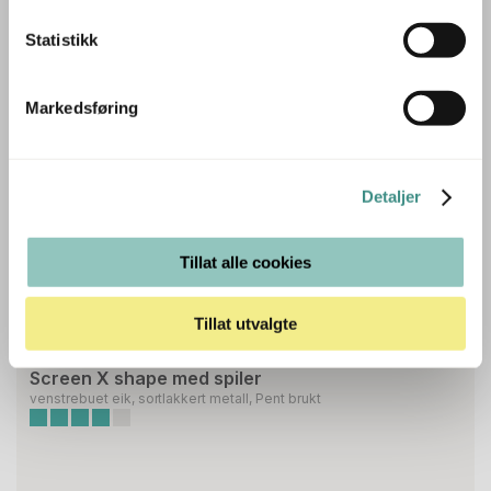
1.495 ,- eks mva
1.869 ,- inkl mva
Statistikk
ID: 64459
Markedsføring
Detaljer
Tillat alle cookies
Tillat utvalgte
2
Stk
LAPALMA
Screen X shape med spiler
venstrebuet eik, sortlakkert metall, Pent brukt