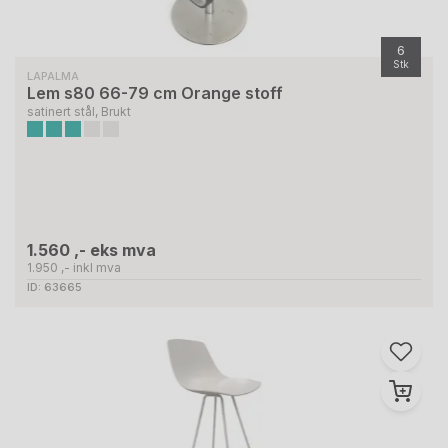
6
Stk
LAPALMA
Lem s80 66-79 cm Orange stoff
satinert stål, Brukt
1.560 ,- eks mva
1.950 ,- inkl mva
ID: 63665