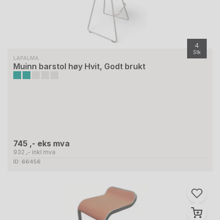
4
Stk
LAPALMA
Muinn barstol høy Hvit, Godt brukt
745 ,- eks mva
932 ,- inkl mva
ID: 66456