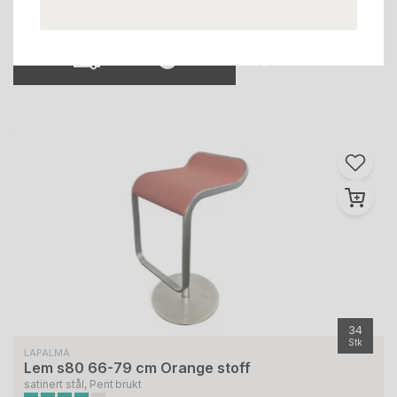
Filter
Tøm filter
1
34
Stk
LAPALMA
Lem s80 66-79 cm Orange stoff
satinert stål, Pent brukt