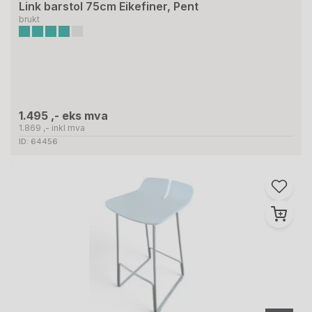
Link barstol 75cm Eikefiner, Pent
brukt
1.495 ,- eks mva
1.869 ,- inkl mva
ID: 64456