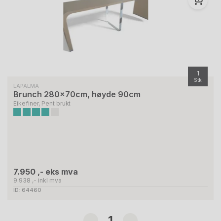
1
Stk
LAPALMA
Brunch 280x70cm, høyde 90cm
Eikefiner, Pent brukt
7.950 ,- eks mva
9.938 ,- inkl mva
ID: 64460
1