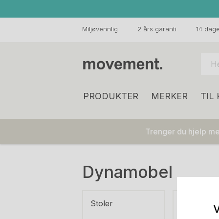
Miljøvennlig
2 års garanti
14 dager
PRODUKTER
MERKER
TIL
Trenger du hjelp med
Dynamobel
Stoler
Sofa
V