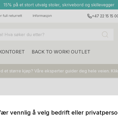
15% på et stort utvalg stoler, skrivebord og skillevegger
 full returrett
Informasjon
+47 22 15 15 0
 KONTORET
BACK TO WORK!
OUTLET
 et større kjøp? Våre eksperter guider deg hele veien. Klik
Bord
Oppbevaring
ær vennlig å velg bedrift eller privatpers