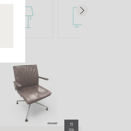
11
Stk