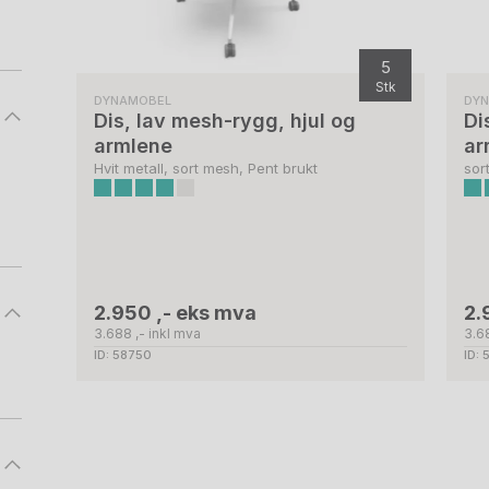
5
Stk
DYNAMOBEL
DY
Dis, lav mesh-rygg, hjul og
Di
armlene
ar
Hvit metall, sort mesh, Pent brukt
sor
2.950 ,- eks mva
2.
3.688 ,- inkl mva
3.6
ID: 58750
ID: 