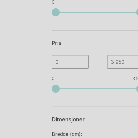
0
Akuart
(10)
Alias
(9)
Alki
(4)
Pris
Allermuir
(5)
Almedahls
(4)
Amat-3
(3)
0
3 
Andersen furniture
(1)
Andreu world
(3)
Arper
(135)
Dimensjoner
Artek
(2)
Artemide
(4)
Bredde (cm):