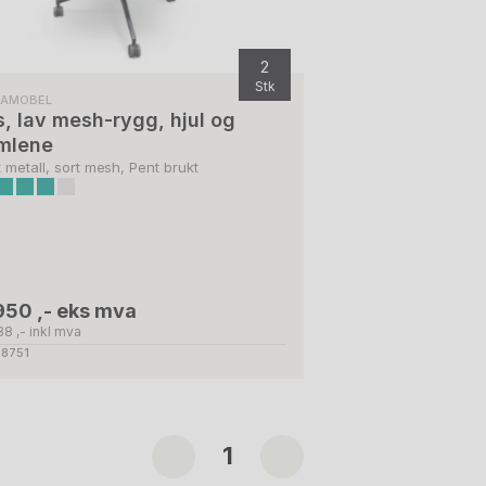
2
Stk
NAMOBEL
s, lav mesh-rygg, hjul og
mlene
t metall, sort mesh, Pent brukt
950 ,- eks mva
88 ,- inkl mva
58751
1