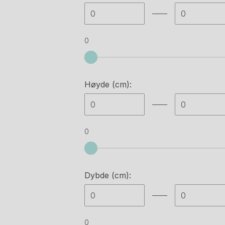
Artifort
(2)
Ateljé lyktan
(6)
0
Audo copenhagen
(29)
B&b italia
(1)
Høyde (cm):
Backapp
(8)
Belid
(2)
0
Belux
(1)
Bene
(2)
Dybde (cm):
Bent krogh
(6)
Bericoplast
(2)
Bjørn haug as
(2)
0