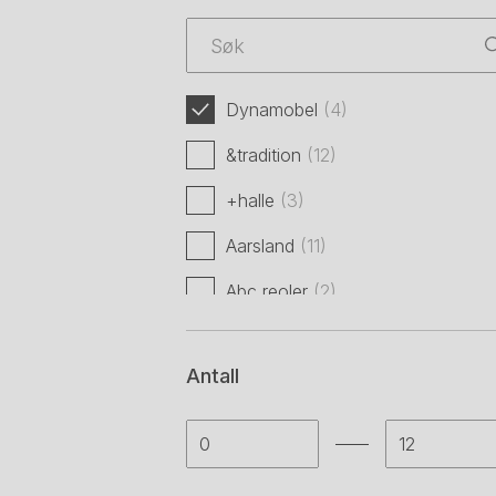
Dynamobel
(4)
&tradition
(12)
+halle
(3)
Aarsland
(11)
Abc reoler
(2)
Abstracta
(46)
Antall
Aeg
(1)
Aeris
(7)
Aj produkter
(34)