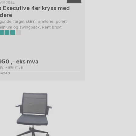
NAMOBEL
s Executive 4er kryss med
idere
gunderfarget skinn, armlene, polert
minium og swingback, Pent brukt
950 ,- eks mva
38 ,- inkl mva
 64240