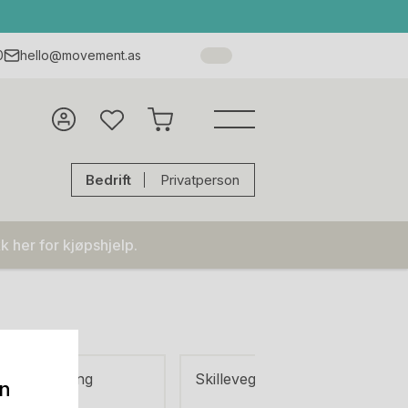
0
hello@movement.as
Bedrift
Privatperson
k her for kjøpshjelp.
Belysning
Skillevegger
Interiø
on