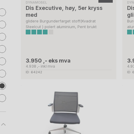
DYNAMOBEL
DY
Dis Executive, høy, 5er kryss
Di
med
gl
glidere Burgunderfarget stoff(Kvadrat
Bur
Steelcut ) polert aluminium, Pent brukt
alu
3.950 ,- eks mva
3.
4.938 ,- inkl mva
4.9
ID: 64242
ID: