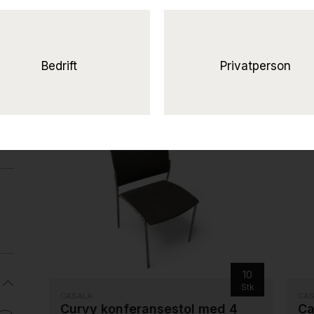
Bedrift
Privatperson
r
10
Stk
CASALA
CA
Curvy konferansestol med 4
Ca