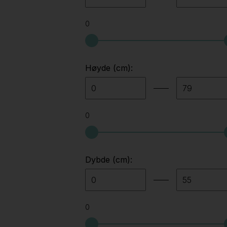
Ateljé lyktan
(6)
0
Audo copenhagen
(29)
B&b italia
(1)
Høyde (cm):
Backapp
(8)
Belid
(2)
0
Belux
(1)
Bene
(2)
Dybde (cm):
Bent krogh
(6)
Bericoplast
(2)
Bjørn haug as
(2)
0
Blå station
(5)