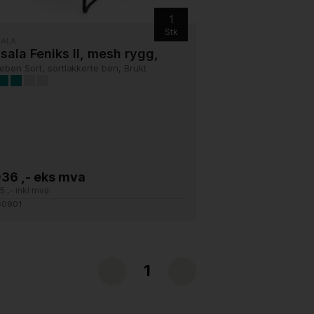
1
Stk
SALA
sala Feniks II, mesh rygg,
eben Sort, sortlakkerte ben, Brukt
036 ,- eks mva
5 ,- inkl mva
 60901
1