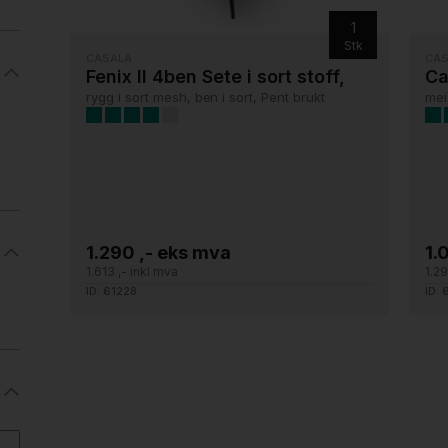
1
Stk
CASALA
CA
Fenix II 4ben Sete i sort stoff,
Ca
rygg i sort mesh, ben i sort, Pent brukt
mei
1.290 ,- eks mva
1.
1.613 ,- inkl mva
1.29
ID: 61228
ID: