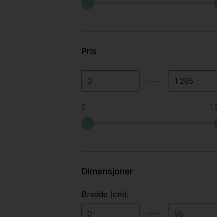
Alias
(9)
Alki
(4)
Pris
Allermuir
(5)
Almedahls
(4)
Amat-3
(3)
0
1 
Andersen furniture
(1)
Andreu world
(3)
Arper
(135)
Dimensjoner
Artek
(2)
Artemide
(4)
Bredde (cm):
Artifort
(2)