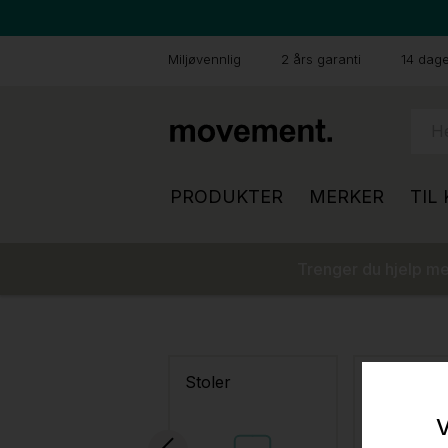
Miljøvennlig
2 års garanti
14 dager
PRODUKTER
MERKER
TIL
Trenger du hjelp med
Stoler
Sofa
V