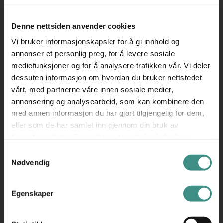
Stk
CAPPELLINI
Hi-Pad 70cm Grått stoff, satinert
Denne nettsiden anvender cookies
stål, Godt brukt
Vi bruker informasjonskapsler for å gi innhold og
annonser et personlig preg, for å levere sosiale
mediefunksjoner og for å analysere trafikken vår. Vi deler
dessuten informasjon om hvordan du bruker nettstedet
vårt, med partnerne våre innen sosiale medier,
875 ,- eks mva
annonsering og analysearbeid, som kan kombinere den
1.094 ,- inkl mva
med annen informasjon du har gjort tilgjengelig for dem,
ID: 65280
eller som de har samlet inn gjennom din bruk av
tjenestene deres. Du godtar automatisk vår bruk av
informasjonskapsler ved å bruke nettstedet vårt.
Samtykkevalg
Nødvendig
Egenskaper