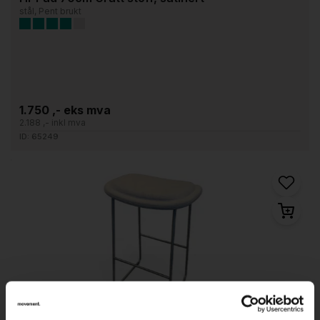
stål, Pent brukt
1.750 ,- eks mva
2.188 ,- inkl mva
ID: 65249
1