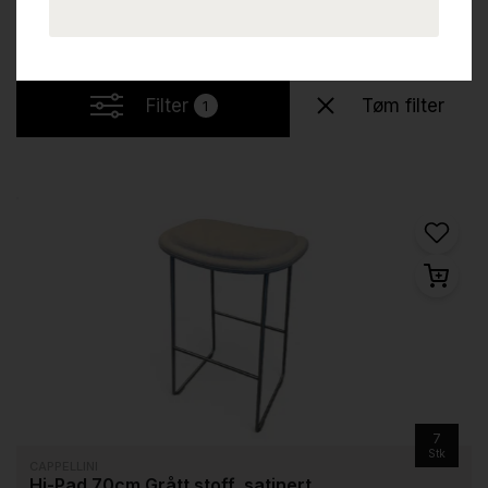
Filter
Tøm filter
1
7
Stk
CAPPELLINI
Hi-Pad 70cm Grått stoff, satinert