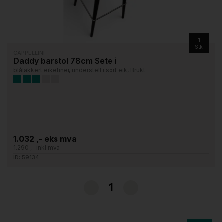
1
Stk
CAPPELLINI
Daddy barstol 78cm Sete i
blålakkert eikefiner, understell i sort eik, Brukt
1.032 ,- eks mva
1.290 ,- inkl mva
ID: 59134
1