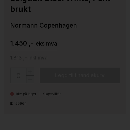
brukt
Normann Copenhagen
1.450 ,-
eks mva
1.813 ,-
inkl mva
Legg til i handlekurv
Ikke på lager
Kjøpsvilkår
ID: 59964