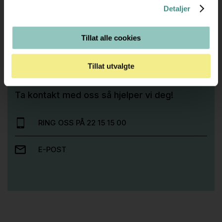
Detaljer
Tillat alle cookies
Trenger du hjelp med et større kjøp eller
Tillat utvalgte
prosjekt?
Ta kontakt med oss så hjelper vi deg!
RING OSS PÅ 22 15 15 00
E-POST
Stk.