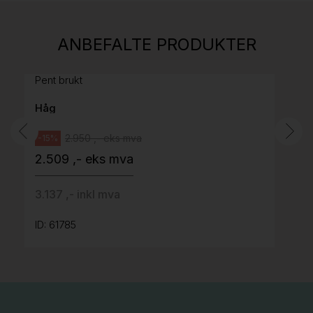
814
H05 5600 Swingback-armlene Mørk
ANBEFALTE PRODUKTER
grått stoff (Sellgren Punto 844) grått fotkryss,
Pent brukt
Håg
2.950 ,- eks mva
-15%
2.509 ,- eks mva
3.137 ,- inkl mva
ID: 61785