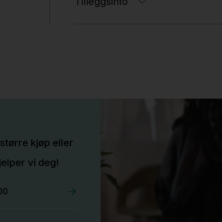
Tilleggsinfo
større kjøp eller
elper vi deg!
00