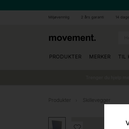
Miljøvennlig
2 års garanti
14 dager
PRODUKTER
MERKER
TIL
Trenger du hjelp med
Produkter
Skillevegger
V