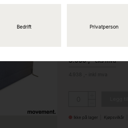
Solgt!ScreenIT
180x163cm
Gråmelert stoff, ben i grått, 
Bedrift
Privatperson
Gøtessons
3.950 ,-
eks mva
4.938 ,-
inkl mva
Legg ti
Ikke på lager
Kjøpsvilkår