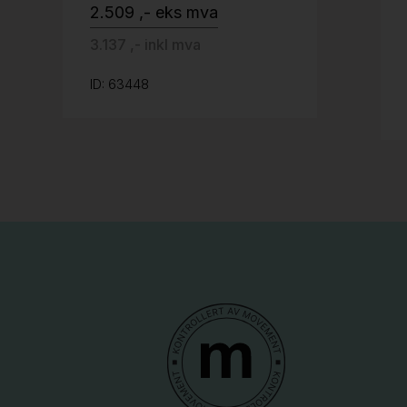
2.509 ,- eks mva
3.137 ,- inkl mva
ID: 63448