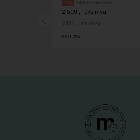
2.950 ,- eks mva
-15%
2.509 ,- eks mva
3.137 ,- inkl mva
ID: 61785