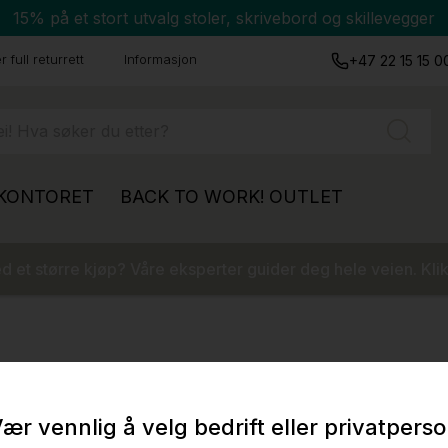
15% på et stort utvalg stoler, skrivebord og skillevegger
 full returrett
Informasjon
+47 22 15 15 0
 KONTORET
BACK TO WORK!
OUTLET
 et større kjøp? Våre eksperter guider deg hele veien. Klik
ær vennlig å velg bedrift eller privatpers