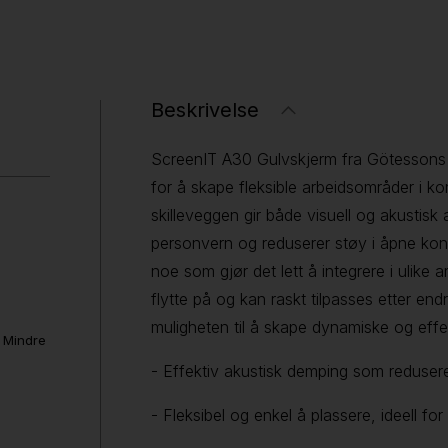
Beskrivelse
ScreenIT A30 Gulvskjerm fra Götessons e
for å skape fleksible arbeidsområder i 
skilleveggen gir både visuell og akustisk 
personvern og reduserer støy i åpne kont
noe som gjør det lett å integrere i ulike 
flytte på og kan raskt tilpasses etter e
muligheten til å skape dynamiske og effe
. Mindre
- Effektiv akustisk demping som reduser
- Fleksibel og enkel å plassere, ideell fo