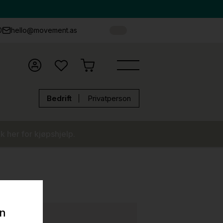
0
hello@movement.as
Bedrift
Privatperson
k her for kjøpshjelp.
on