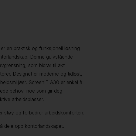
r en praktisk og funksjonell løsning
kontorlandskap. Denne gulvstående
avgrensning, som bidrar til økt
orer. Designet er moderne og tidløst,
arbeidsmiljøer. ScreenIT A30 er enkel å
ndrede behov, noe som gir deg
ktive arbeidsplasser.
er støy og forbedrer arbeidskomforten.
r å dele opp kontorlandskapet.