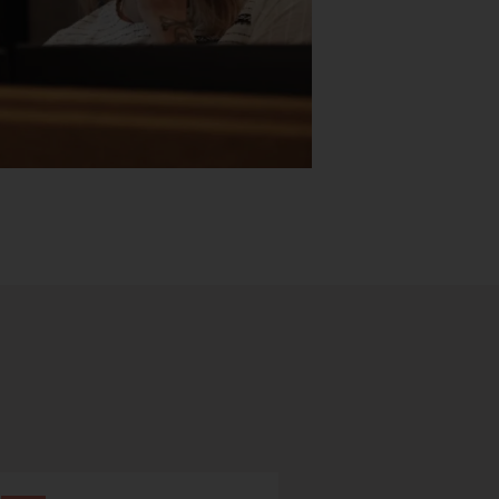
Stk.
518
H05 5600 Swingback-armlene Blått
stoff (Sellgren Punto 524), grått
Abstracta
fotkryss, Pent brukt
100 ,- eks 
Håg
125 ,- inkl m