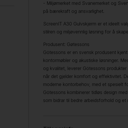
- Miljømerket med Svanemerket og Sven
på bærekraft og ansvarlighet.
ScreenIT A30 Gulvskjerm er et ideelt valg
stilren og miljøvennlig løsning for å ska
Produsent: Gøtessons
Götessons er en svensk produsent kjent 
kontormøbler og akustiske løsninger. Med
og kvalitet, leverer Götessons produkter
når det gjelder komfort og effektivitet. D
moderne kontorbehov, med et spesielt foku
Götessons kombinerer tidløs design med h
som bidrar til bedre arbeidsforhold og et 