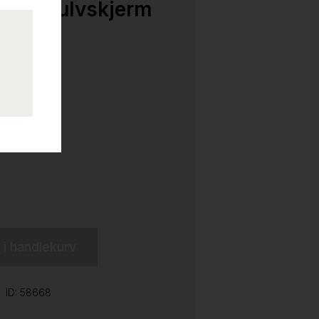
 A30 Gulvskjerm
Pent brukt
l i handlekurv
ID: 58668