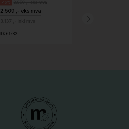
2.950 ,- eks mva
-15%
2.509 ,- eks mva
ID: 64758
3.137 ,- inkl mva
ID: 61783