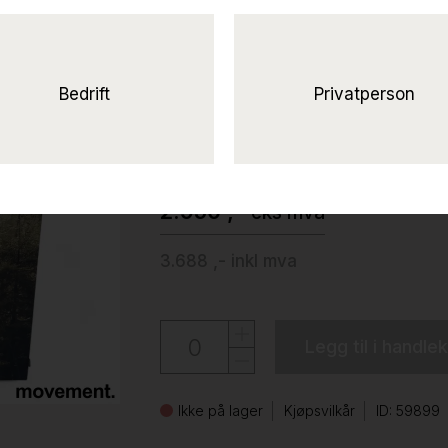
Solgt!Imagine lydab
Motiv
1, Pent brukt
Bedrift
Privatperson
Akuart
2.950 ,-
eks mva
3.688 ,-
inkl mva
Legg til i handle
Ikke på lager
Kjøpsvilkår
ID: 59899