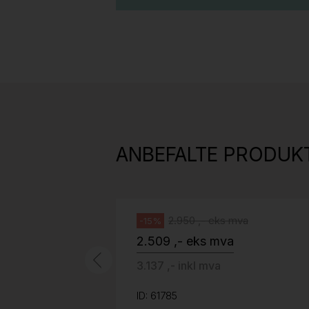
Stk.
814
H05 5600 Swingback-armlene Mørk
grått stoff (Sellgren Punto 844)
ANBEFALTE PRODUK
grått fotkryss, Pent brukt
Håg
2.950 ,- eks mva
-15%
2.509 ,- eks mva
3.137 ,- inkl mva
ID: 61785