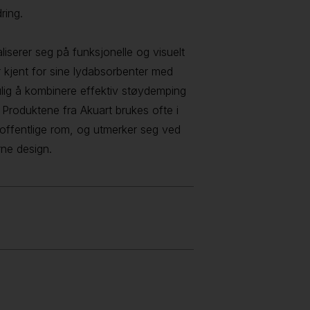
ring.
iserer seg på funksjonelle og visuelt
r kjent for sine lydabsorbenter med
mulig å kombinere effektiv støydemping
. Produktene fra Akuart brukes ofte i
 offentlige rom, og utmerker seg ved
rne design.