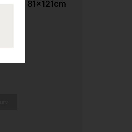
sorbent 81x121cm
kurv