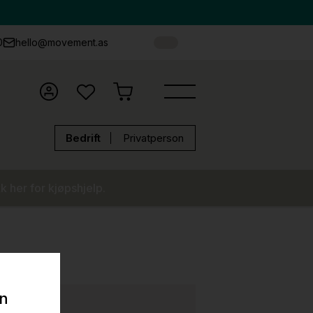
0
hello@movement.as
Bedrift
Privatperson
k her for kjøpshjelp.
on