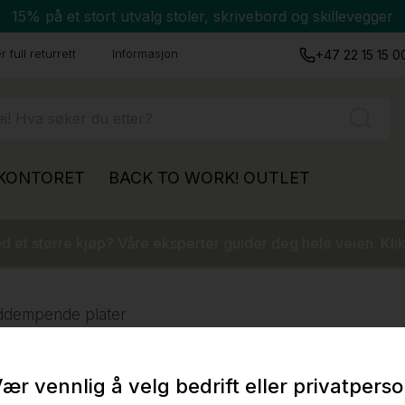
15% på et stort utvalg stoler, skrivebord og skillevegger
 full returrett
Informasjon
+47 22 15 15 0
 KONTORET
BACK TO WORK!
OUTLET
 et større kjøp? Våre eksperter guider deg hele veien. Klik
ddempende plater
ær vennlig å velg bedrift eller privatpers