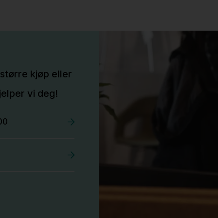
større kjøp eller
elper vi deg!
00