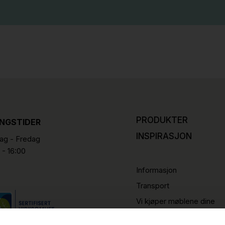
PRODUKTER
INGSTIDER
INSPIRASJON
g - Fredag
 - 16:00
Informasjon
Transport
Vi kjøper møblene dine