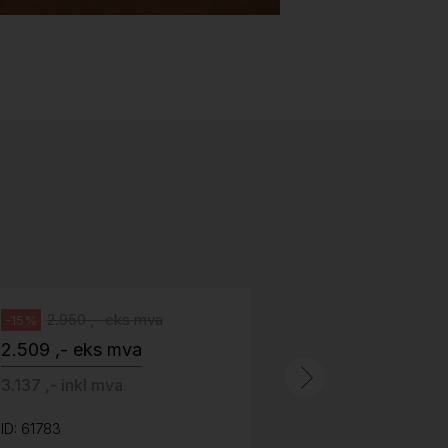
Stk.
518
H05 5600 Swingback-armlene Blått
stoff (Sellgren Punto 524), grått
Abstracta
fotkryss, Pent brukt
100 ,- eks 
Håg
125 ,- inkl m
2.950 ,- eks mva
-15%
2.509 ,- eks mva
ID: 64758
3.137 ,- inkl mva
ID: 61783