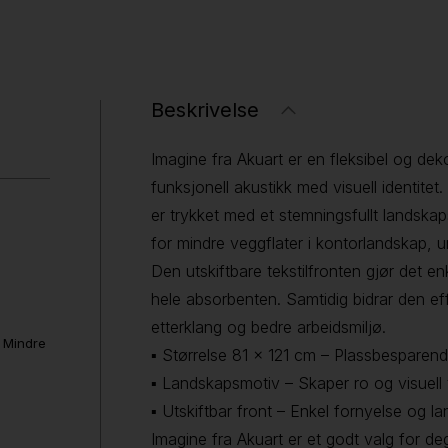
Beskrivelse
Imagine fra Akuart er en fleksibel og de
funksjonell akustikk med visuell identite
er trykket med et stemningsfullt landsk
for mindre veggflater i kontorlandskap, 
Den utskiftbare tekstilfronten gjør det e
hele absorbenten. Samtidig bidrar den eff
etterklang og bedre arbeidsmiljø.
. Mindre
▪ Størrelse 81 × 121 cm – Plassbesparen
▪ Landskapsmotiv – Skaper ro og visuell t
▪ Utskiftbar front – Enkel fornyelse og la
Imagine fra Akuart er et godt valg for 