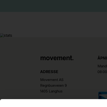
ÅPN
Manda
ADRESSE
08:00
Movement AS
Regnbueveien 9
1405 Langhus
hello@movement.as
Tlf.
+47 22 15 15 00