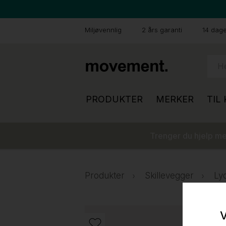
Miljøvennlig
2 års garanti
14 dager
PRODUKTER
MERKER
TIL
Trenger du hjelp med
Produkter
Skillevegger
Ly
V