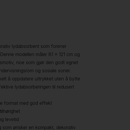
korativ lydabsorbent som forener
t. Denne modellen måler 81 × 121 cm og
apsmotiv, noe som gjør den godt egnet
undervisningsrom og sosiale soner.
nkelt å oppdatere uttrykket uten å bytte
ektive lydabsorberingen til redusert
de format med god effekt
ilhørighet
ng levetid
deg som ønsker en kompakt, dekorativ