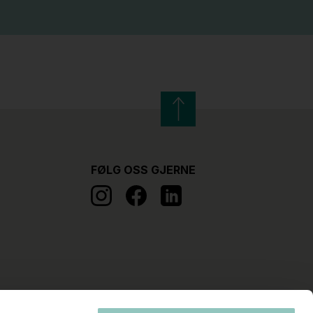
FØLG OSS GJERNE