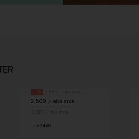
Stk.
527
Tellus 180x80cm Hvit plate med sort
kant og understell, Pent brukt
TER
Svenheim
2.950 ,- eks mva
-15%
2.509 ,- eks mva
3.137 ,- inkl mva
ID: 63448