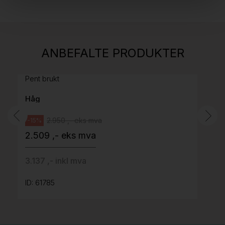
Stk.
814
H05 5600 Swingback-armlene Mørk
ANBEFALTE PRODUKTER
grått stoff (Sellgren Punto 844) grått fotkryss,
Pent brukt
Håg
2.950 ,- eks mva
-15%
2.509 ,- eks mva
3.137 ,- inkl mva
ID: 61785