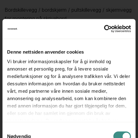
Bordskillevegg / bordskjerm / pultskillevegg / skjermvegg
for montering på skrivebord.
For avskjerming av den enkelte arbeidsplass i åpen
kontorløsning el.l.
Produsent: Glimåkra
Denne nettsiden anvender cookies
Farge: Grått stoff, blå stripe
Vi bruker informasjonskapsler for å gi innhold og
Høyde: 65cm
annonser et personlig preg, for å levere sosiale
Bredde: 140cm
mediefunksjoner og for å analysere trafikken vår. Vi deler
Ben og vinkler: Bordfester medfølger
dessuten informasjon om hvordan du bruker nettstedet
vårt, med partnerne våre innen sosiale medier,
Prisen er pr skjermvegg.
annonsering og analysearbeid, som kan kombinere den
med annen informasjon du har gjort tilgjengelig for dem,
Se også movement.as for våre andre annonser på
eller som de har samlet inn gjennom din bruk av
skillevegger / skjermbrett.
tjenestene deres. Du godtar automatisk vår bruk av
informasjonskapsler ved å bruke nettstedet vårt.
Samtykkevalg
Nødvendig