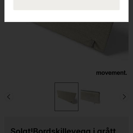
Solgt!Bordskillevegg i grått