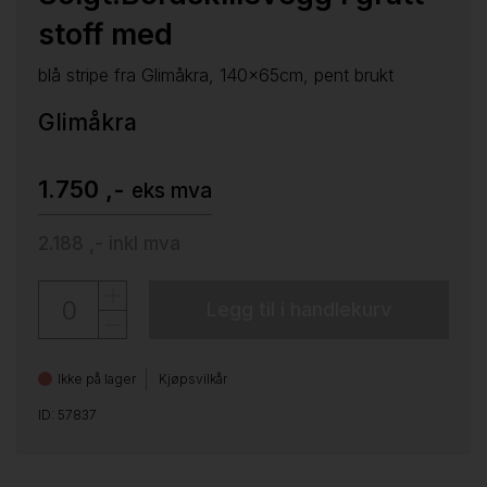
stoff med
blå stripe fra Glimåkra, 140x65cm, pent brukt
Glimåkra
1.750 ,-
eks mva
2.188 ,-
inkl mva
Legg til i handlekurv
Ikke på lager
Kjøpsvilkår
ID: 57837