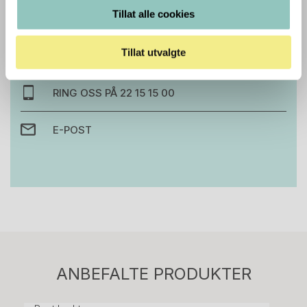
Trenger du hjelp med et større kjøp eller
Tillat alle cookies
prosjekt?
Tillat utvalgte
Ta kontakt med oss så hjelper vi deg!
RING OSS PÅ 22 15 15 00
E-POST
Stk.
814
H05 5600 Swingback-armlene Mørk
ANBEFALTE PRODUKTER
grått stoff (Sellgren Punto 844) grått fotkryss,