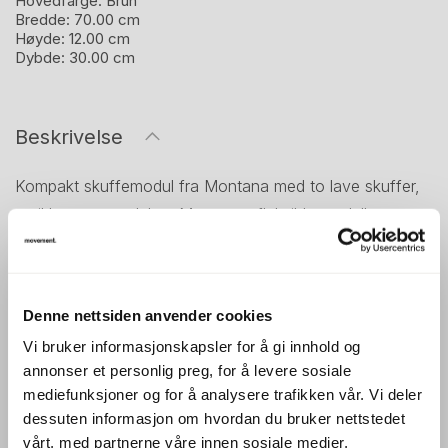
Hovedfarge:
Brun
Bredde:
70.00 cm
Høyde:
12.00 cm
Dybde:
30.00 cm
Beskrivelse
Kompakt skuffemodul fra Montana med to lave skuffer,
utviklet som en del av Montanas fleksible modulbaserte
oppbevaringssystem. Den lave høyden gjør modulen
godt egnet til oppbevaring av småting, dokumenter eller
kontorrekvisita.
Denne nettsiden anvender cookies
Med bredde på 70 cm og dybde på 30 cm passer
Vi bruker informasjonskapsler for å gi innhold og
modulen fint sammen med andre Montana-moduler eller
annonser et personlig preg, for å levere sosiale
mediefunksjoner og for å analysere trafikken vår. Vi deler
som et selvstendig oppbevaringselement i kontor,
dessuten informasjon om hvordan du bruker nettstedet
møterom eller hjemmemiljøer. Den kan også kombineres
vårt, med partnerne våre innen sosiale medier,