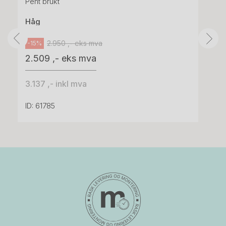
Pent brukt
Håg
2.950 ,- eks mva
-15%
2.509 ,- eks mva
3.137 ,- inkl mva
ID: 61785