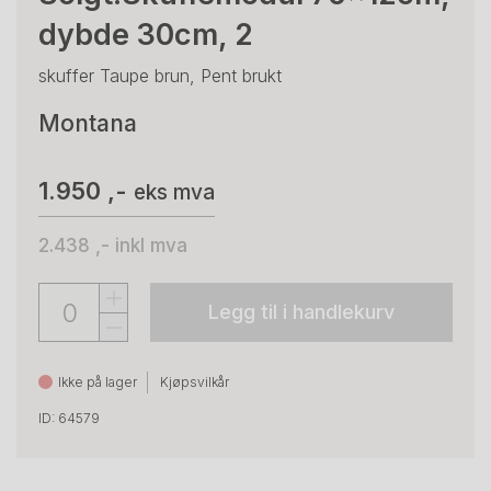
dybde 30cm, 2
skuffer Taupe brun, Pent brukt
Montana
1.950 ,-
eks mva
2.438 ,-
inkl mva
Legg til i handlekurv
Ikke på lager
Kjøpsvilkår
ID: 64579