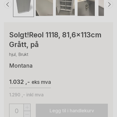
Solgt!Reol 1118, 81,6x113cm
Grått, på
hjul, Brukt
Montana
1.032 ,-
eks mva
1.290 ,-
inkl mva
Legg til i handlekurv