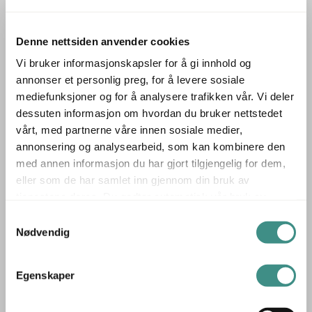
en ryddig og skjult oppbevaringsløsning, og hjulene gjør
skapet enkelt å flytte etter behov.
Skapet har lås, men nøkkel mangler. Det er preget av
Denne nettsiden anvender cookies
vesentlig slitasje, noe som er hensyntatt i prisen, og
Vi bruker informasjonskapsler for å gi innhold og
egner seg godt som oppussingsobjekt for deg som
annonser et personlig preg, for å levere sosiale
mediefunksjoner og for å analysere trafikken vår. Vi deler
ønsker å gi det nytt liv.
dessuten informasjon om hvordan du bruker nettstedet
▪ 81,6 × 38 × 113 cm – kompakt og mobil oppbevaring
vårt, med partnerne våre innen sosiale medier,
▪ 2 × 3 ringpermhøyder – praktisk for dokumenter
annonsering og analysearbeid, som kan kombinere den
▪ Lås uten nøkkel – mulighet for ny lås eller oppgradering
med annen informasjon du har gjort tilgjengelig for dem,
Montana ringpermreol er et praktisk
eller som de har samlet inn gjennom din bruk av
oppbevaringsalternativ med potensial for fornyelse –
tjenestene deres. Du godtar automatisk vår bruk av
informasjonskapsler ved å bruke nettstedet vårt.
brukt er det nye.
Samtykkevalg
Nødvendig
Produsent: Montana
Montana er en dansk møbelprodusent kjent for sine
modulbaserte oppbevaringssystemer og elegante
Egenskaper
designmøbler. Grunnlagt i 1982 av Peter J. Lassen,