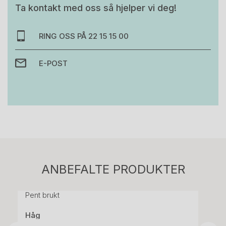
Ta kontakt med oss så hjelper vi deg!
RING OSS PÅ 22 15 15 00
E-POST
Stk.
814
H05 5600 Swingback-armlene Mørk
ANBEFALTE PRODUKTER
grått stoff (Sellgren Punto 844) grått fotkryss,
Pent brukt
Håg