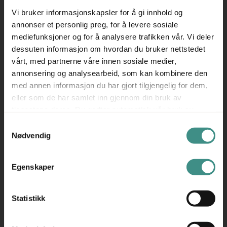
én kabel
Vi bruker informasjonskapsler for å gi innhold og
▪ Ergonomisk design – Høydejustering, tilt, sving og
annonser et personlig preg, for å levere sosiale
mediefunksjoner og for å analysere trafikken vår. Vi deler
rotasjon
dessuten informasjon om hvordan du bruker nettstedet
Dell P2419HC er et smart valg for deg som ønsker en
vårt, med partnerne våre innen sosiale medier,
annonsering og analysearbeid, som kan kombinere den
fleksibel og brukervennlig skjerm med moderne tilkobling.
med annen informasjon du har gjort tilgjengelig for dem,
eller som de har samlet inn gjennom din bruk av
Produsent: Dell
tjenestene deres. Du godtar automatisk vår bruk av
Dell er en global teknologiprodusent kjent for sine
informasjonskapsler ved å bruke nettstedet vårt.
Samtykkevalg
innovative løsninger innen PC-er, skjermer, servere og
Nødvendig
tilbehør. Grunnlagt i 1984 av Michael Dell, har selskapet
etablert seg som en ledende leverandør av pålitelige
Egenskaper
produkter for både privatpersoner og bedriftsmarkedet.
Dell kombinerer avansert teknologi med brukervennlig
Statistikk
design og tilbyr alt fra bærbare og stasjonære
datamaskiner til skjermer, nettverksløsninger og tilbehør.