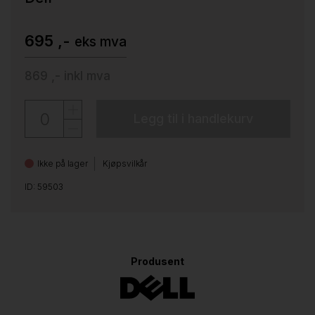
695 ,-
eks mva
869 ,-
inkl mva
Legg til i handlekurv
Ikke på lager
Kjøpsvilkår
ID: 59503
Produsent