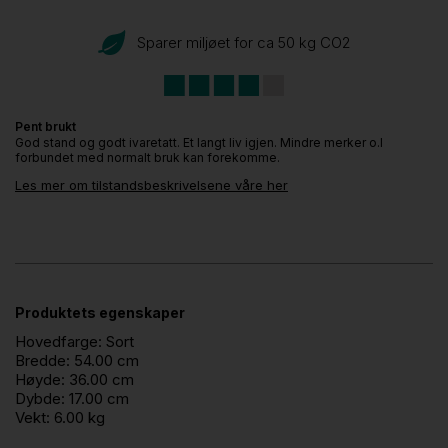
Sparer miljøet for ca 50 kg CO
2
Pent brukt
God stand og godt ivaretatt. Et langt liv igjen. Mindre merker o.l
forbundet med normalt bruk kan forekomme.
Les mer om tilstandsbeskrivelsene våre her
Produktets egenskaper
Hovedfarge:
Sort
Bredde:
54.00 cm
Høyde:
36.00 cm
Dybde:
17.00 cm
Vekt:
6.00 kg