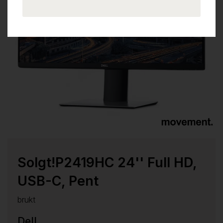
Solgt!P2419HC 24'' Full HD,
USB-C, Pent
brukt
Dell