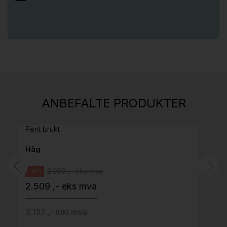
Stk.
814
H05 5600 Swingback-armlene Mørk
ANBEFALTE PRODUKTER
grått stoff (Sellgren Punto 844) grått fotkryss,
Pent brukt
Håg
2.950 ,- eks mva
-15%
2.509 ,- eks mva
3.137 ,- inkl mva