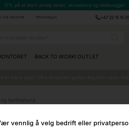
15% på et stort utvalg stoler, skrivebord og skillevegger
 full returrett
Informasjon
+47 22 15 15 0
 KONTORET
BACK TO WORK!
OUTLET
 et større kjøp? Våre eksperter guider deg hele veien. Klik
 og kantinebord
ær vennlig å velg bedrift eller privatpers