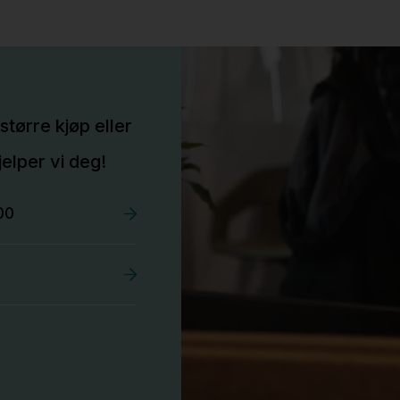
større kjøp eller
elper vi deg!
00