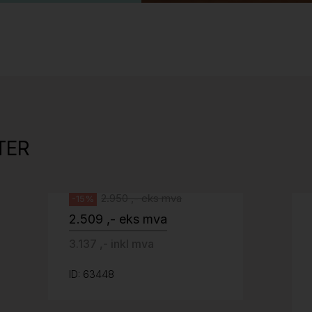
Stk.
525
Tellus 180x80cm Hvit plate med sort
kant og understell, Pent brukt
TER
Svenheim
2.950 ,- eks mva
-15%
2.509 ,- eks mva
3.137 ,- inkl mva
ID: 63448