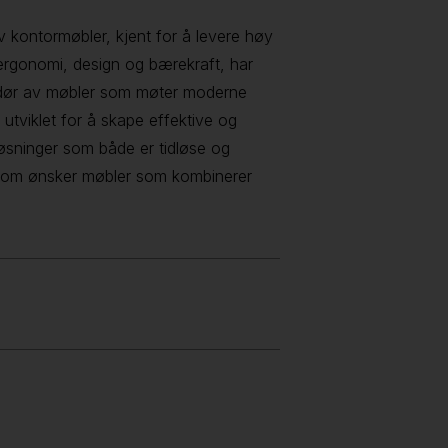
 kontormøbler, kjent for å levere høy
 ergonomi, design og bærekraft, har
andør av møbler som møter moderne
utviklet for å skape effektive og
løsninger som både er tidløse og
g som ønsker møbler som kombinerer