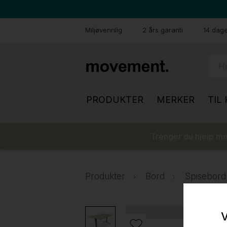
Miljøvennlig
2 års garanti
14 dager
PRODUKTER
MERKER
TIL
Trenger du hjelp med
Produkter
Bord
Spisebord
V