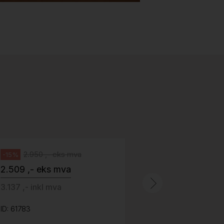
Stk.
518
H05 5600 Swingback-armlene Blått
stoff (Sellgren Punto 524), grått
Abstracta
fotkryss, Pent brukt
100 ,- eks 
Håg
125 ,- inkl m
2.950 ,- eks mva
-15%
2.509 ,- eks mva
ID: 64758
3.137 ,- inkl mva
ID: 61783