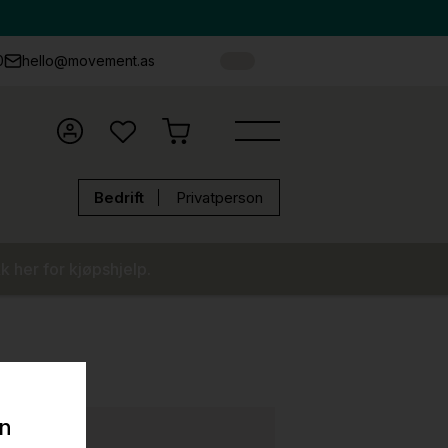
0
hello@movement.as
Bedrift
Privatperson
k her for kjøpshjelp.
on