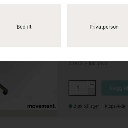
Avec 140x70cm 
understell, Pent brukt
Efg
Bedrift
Privatperson
2.450 ,-
eks mva
3.063 ,-
inkl mva
Legg ti
2 stk på lager
Kjøpsvilkår