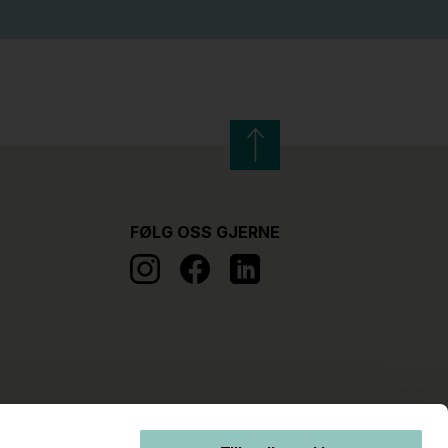
FØLG OSS GJERNE