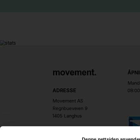
ÅPN
Manda
ADRESSE
08:00
Movement AS
Regnbueveien 9
1405 Langhus
hello@movement.as
Tlf.
+47 22 15 15 00
Denne nettsiden anvende