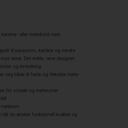
t kantine- eller møtebord med
odt til pauserom, kantine og mindre
 mye areal. Det enkle, rene designet
stoler og innredning.
er seg både til faste og fleksible møte-
else for sosiale og møtesoner
tell
e møterom
 når du ønsker funksjonell kvalitet og