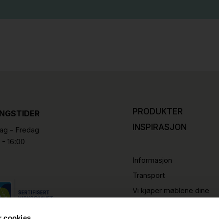
PRODUKTER
INGSTIDER
INSPIRASJON
g - Fredag
 - 16:00
Informasjon
Transport
Vi kjøper møblene dine
r cookies