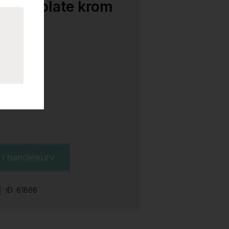
Hvit plate krom
l i handlekurv
ID: 61866