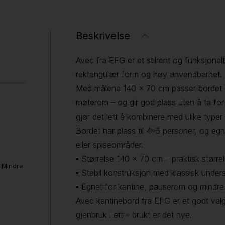
Beskrivelse
Avec fra EFG er et stilrent og funksjonel
rektangulær form og høy anvendbarhet.
Med målene 140 × 70 cm passer bordet g
møterom – og gir god plass uten å ta for
gjør det lett å kombinere med ulike typer 
Bordet har plass til 4–6 personer, og egn
eller spiseområder.
▪ Størrelse 140 × 70 cm – praktisk størr
. Mindre
▪ Stabil konstruksjon med klassisk unders
▪ Egnet for kantine, pauserom og mindr
Avec kantinebord fra EFG er et godt valg
gjenbruk i ett – brukt er det nye.