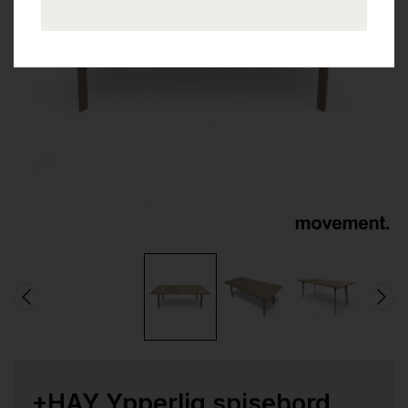
+HAY Ypperlig spisebord