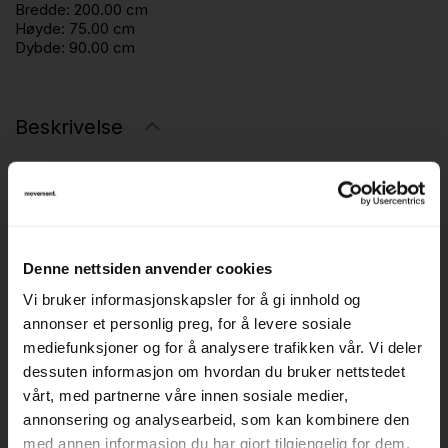
Bredde:
200.00 cm
Høyde:
75.00 cm
Dybde:
90.00 cm
Beskrivelse
Ypperlig spisebord er utviklet i samarbeidet mellom IKEA
og danske HAY, og kombinerer enkel skandinavisk design
med funksjonelle løsninger. Bordet har et rent og
minimalistisk uttrykk som er typisk for samarbeidet
Denne nettsiden anvender cookies
mellom de to produsentene.
Vi bruker informasjonskapsler for å gi innhold og
annonser et personlig preg, for å levere sosiale
Med størrelse 200x90 cm gir bordet god plass til både
mediefunksjoner og for å analysere trafikken vår. Vi deler
måltider, møter og sosiale sammenkomster. De rene
dessuten informasjon om hvordan du bruker nettstedet
linjene og den enkle konstruksjonen gjør bordet lett å
vårt, med partnerne våre innen sosiale medier,
kombinere med ulike typer stoler og interiør.
annonsering og analysearbeid, som kan kombinere den
med annen informasjon du har gjort tilgjengelig for dem,