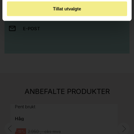
Tillat utvalgte
RING OSS PÅ 22 15 15 00
E-POST
Stk.
814
H05 5600 Swingback-armlene Mørk
ANBEFALTE PRODUKTER
grått stoff (Sellgren Punto 844) grått fotkryss,
Pent brukt
Håg
2.950 ,- eks mva
-15%