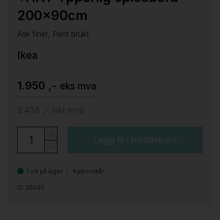
200x90cm
Ask finer, Pent brukt
Ikea
1.950 ,-
eks mva
2.438 ,-
inkl mva
Legg til i handlekurv
1 stk på lager
Kjøpsvilkår
ID: 65593