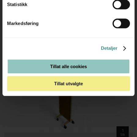
Statistikk
Markedsføring
2.950 ,- eks mva
3.688 ,- inkl mva
Detaljer
ID: 59124
Tillat alle cookies
Tillat utvalgte
1
Stk