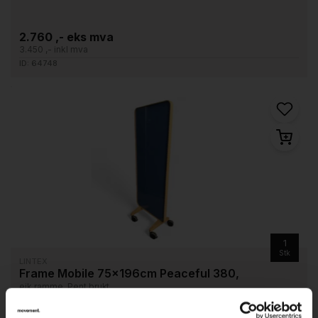
2.760 ,- eks mva
3.450 ,- inkl mva
ID: 64748
1
Stk
LINTEX
Frame Mobile 75x196cm Peaceful 380,
eik ramme, Pent brukt