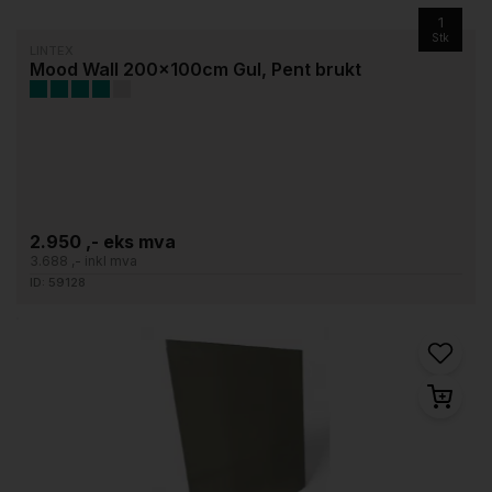
1
Stk
LINTEX
Mood Wall 200x100cm Gul, Pent brukt
2.950 ,- eks mva
3.688 ,- inkl mva
ID: 59128