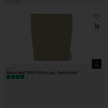
ID: 63416
1
Stk
LINTEX
Mood wall 100x125cm gul, Pent brukt