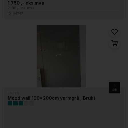
1.750 ,- eks mva
2.188 ,- inkl mva
ID: 64747
1
Stk
LINTEX
Mood wall 100x200cm varmgrå , Brukt