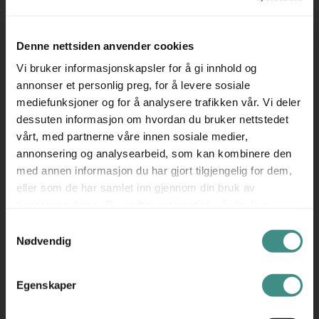
Denne nettsiden anvender cookies
9.950 ,- eks mva
Vi bruker informasjonskapsler for å gi innhold og
12.438 ,- inkl mva
annonser et personlig preg, for å levere sosiale
ID: 65780
mediefunksjoner og for å analysere trafikken vår. Vi deler
dessuten informasjon om hvordan du bruker nettstedet
vårt, med partnerne våre innen sosiale medier,
annonsering og analysearbeid, som kan kombinere den
med annen informasjon du har gjort tilgjengelig for dem,
eller som de har samlet inn gjennom din bruk av
tjenestene deres. Du godtar automatisk vår bruk av
informasjonskapsler ved å bruke nettstedet vårt.
Samtykkevalg
Nødvendig
1
Egenskaper
Stk
LINTEX
Mood Wall 200x100cm Hvit, Pent
brukt