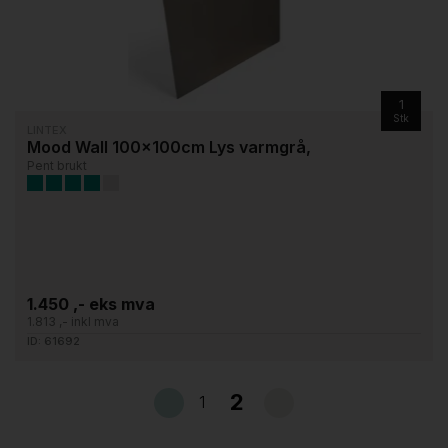
1
Stk
LINTEX
Mood Wall 100x100cm Lys varmgrå,
Pent brukt
1.450 ,- eks mva
1.813 ,- inkl mva
ID: 61692
2
1