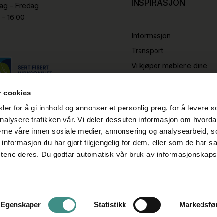
INSPIRASJON
g - Fredag
 - 16:00
Informasjon
Transport
Vi kjøper møblene dine
r cookies
er for å gi innhold og annonser et personlig preg, for å levere s
nalysere trafikken vår. Vi deler dessuten informasjon om hvorda
nerne våre innen sosiale medier, annonsering og analysearbeid, 
formasjon du har gjort tilgjengelig for dem, eller som de har sa
stene deres. Du godtar automatisk vår bruk av informasjonskaps
Egenskaper
Statistikk
Markedsfø
Cookie