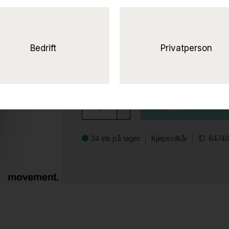
Kabelrenne 110cm Grå
195 ,-
eks mva
Bedrift
Privatperson
244 ,-
inkl mva
Legg til i handle
34 stk på lager
Kjøpsvilkår
ID: 6474