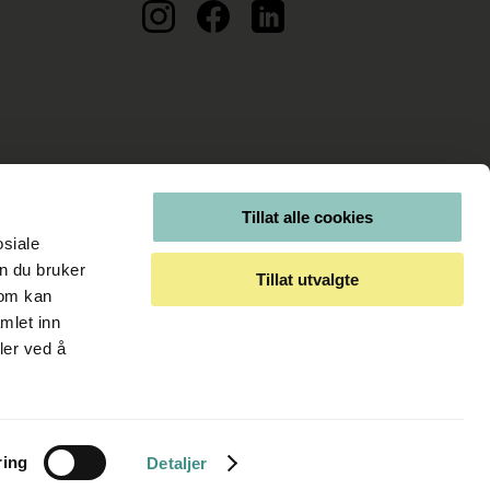
Tillat alle cookies
osiale
n du bruker
Tillat utvalgte
som kan
mlet inn
ler ved å
ring
Detaljer
Kjøpsvilkår
Personvernerklæring