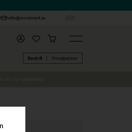
0
hello@movement.as
Bedrift
Privatperson
k her for kjøpshjelp.
on