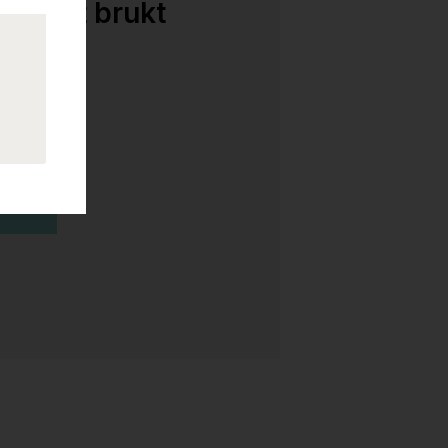
, Pent brukt
kurv
0