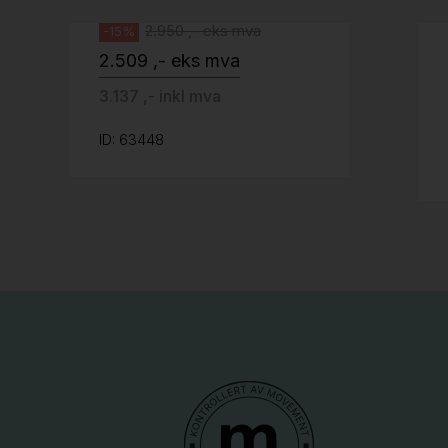
2.950 ,- eks mva
-15%
2.509 ,- eks mva
3.137 ,- inkl mva
ID: 63448