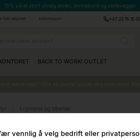
15% på et stort utvalg stoler, skrivebord og skillevegger
 full returrett
Informasjon
+47 22 15 15 0
 KONTORET
BACK TO WORK!
OUTLET
 et større kjøp? Våre eksperter guider deg hele veien. Klik
tyr
Ergonomi og tilbehør
ær vennlig å velg bedrift eller privatpers