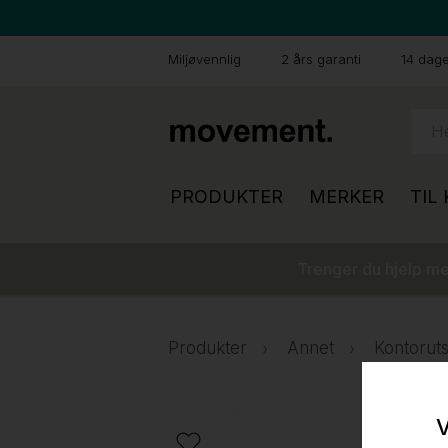
Miljøvennlig
2 års garanti
14 dager
PRODUKTER
MERKER
TIL
Trenger du hjelp med
Produkter
Annet
Kontoruts
V