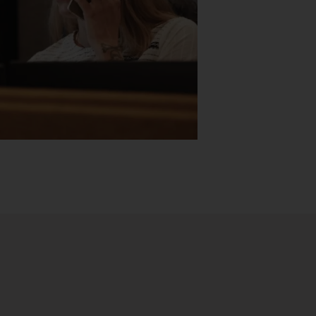
Stk.
518
H05 5600 Swingback-armlene Blått
stoff (Sellgren Punto 524), grått
Abstracta
fotkryss, Pent brukt