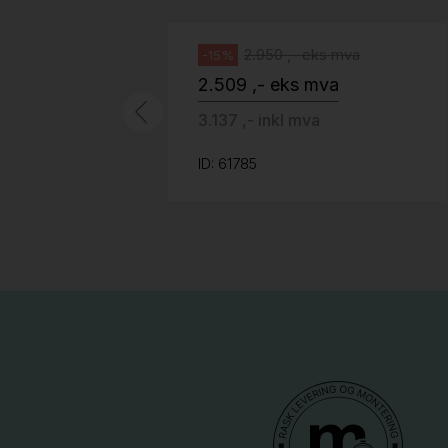
Håg
2.950 ,- eks mva
-15%
2.509 ,- eks mva
3.137 ,- inkl mva
ID: 61785