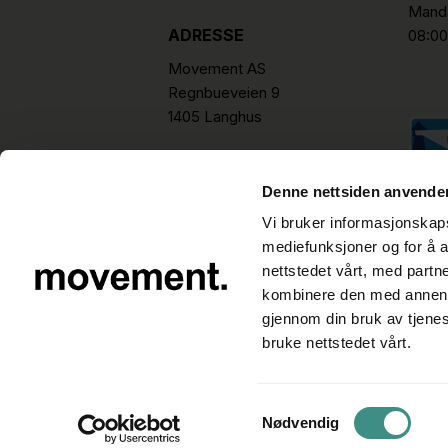
Manda
ADRESSE
08:00
Movement AS
Regnbueveien 9
1405 Langhus
hello@movement.as
Tlf.
+47 22 15 15 00
Denne nettsiden anvende
Vi bruker informasjonskapsl
mediefunksjoner og for å a
nettstedet vårt, med part
kombinere den med annen in
gjennom din bruk av tjene
bruke nettstedet vårt.
Samtykkevalg
Nødvendig