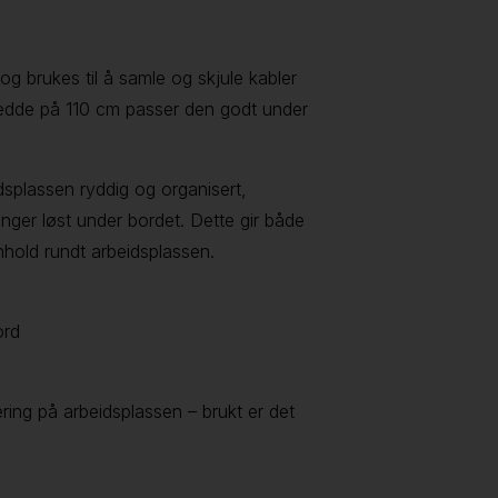
 brukes til å samle og skjule kabler
redde på 110 cm passer den godt under
dsplassen ryddig og organisert,
nger løst under bordet. Dette gir både
nhold rundt arbeidsplassen.
ord
ring på arbeidsplassen – brukt er det