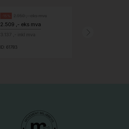
100 ,- eks 
Håg
125 ,- inkl m
2.950 ,- eks mva
-15%
2.509 ,- eks mva
ID: 64758
3.137 ,- inkl mva
ID: 61783