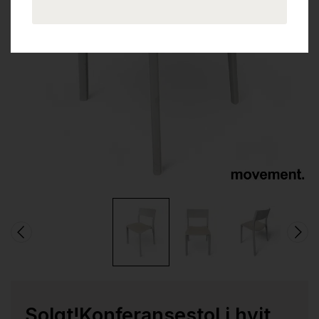
Solgt!Konferansestol i hvit