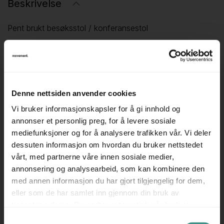
Beskrivelse
Pent brukt besøksstol / konferansestol
Produsent: IKEA
Modell: Janinge
Understell i hvit plast
Sete og rygg i hvit plast
Denne nettsiden anvender cookies
Kan stables / stablestol
Vi bruker informasjonskapsler for å gi innhold og
annonser et personlig preg, for å levere sosiale
Fungerer også som besøksstol, møteromsstol eller evt
mediefunksjoner og for å analysere trafikken vår. Vi deler
spisestuestol.
dessuten informasjon om hvordan du bruker nettstedet
---
vårt, med partnerne våre innen sosiale medier,
annonsering og analysearbeid, som kan kombinere den
Prisen er pr stol.
med annen informasjon du har gjort tilgjengelig for dem,
---
eller som de har samlet inn gjennom din bruk av
Se også våre andre annonser for et godt utvalg i pent
tjenestene deres. Du godtar automatisk vår bruk av
brukte stoler og andre kontormøbler.
informasjonskapsler ved å bruke nettstedet vårt.
Samtykkevalg