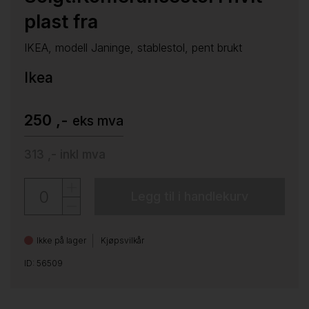
plast fra
IKEA, modell Janinge, stablestol, pent brukt
Ikea
250 ,-
eks mva
313 ,-
inkl mva
Legg til i handlekurv
Ikke på lager
Kjøpsvilkår
ID: 56509