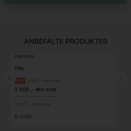
Stk.
814
H05 5600 Swingback-armlene Mørk
ANBEFALTE PRODUKTER
grått stoff (Sellgren Punto 844) grått fotkryss,
Pent brukt
Håg
2.950 ,- eks mva
-15%
2.509 ,- eks mva
3.137 ,- inkl mva
ID: 61785