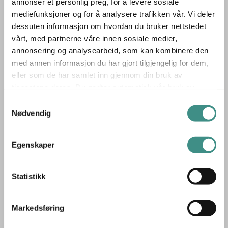
annonser et personlig preg, for å levere sosiale
Modell: Mood Conference
mediefunksjoner og for å analysere trafikken vår. Vi deler
dessuten informasjon om hvordan du bruker nettstedet
Design: Hans Thyge & co
vårt, med partnerne våre innen sosiale medier,
Fungerer også som besøksstol, møteromsstol eller evt
annonsering og analysearbeid, som kan kombinere den
med annen informasjon du har gjort tilgjengelig for dem,
spisestuestol.
eller som de har samlet inn gjennom din bruk av
---
tjenestene deres. Du godtar automatisk vår bruk av
48 cm sittehøyde
informasjonskapsler ved å bruke nettstedet vårt.
Samtykkevalg
47 cm maxbredde
Nødvendig
80 cm totalhøyde
---
Egenskaper
Prisen er pr stol.
---
Statistikk
Se også våre andre annonser for et godt utvalg i pent
brukte stoler og andre kontormøbler.
Markedsføring