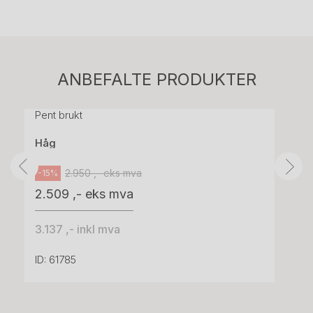
Stk.
814
H05 5600 Swingback-armlene Mørk
ANBEFALTE PRODUKTER
grått stoff (Sellgren Punto 844) grått fotkryss,
Pent brukt
Håg
2.950 ,- eks mva
-15%
2.509 ,- eks mva
3.137 ,- inkl mva
ID: 61785