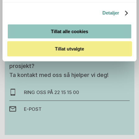
Detaljer
Tilleggsinfo
Tillat alle cookies
Tillat utvalgte
Trenger du hjelp med et større kjøp eller
prosjekt?
Ta kontakt med oss så hjelper vi deg!
RING OSS PÅ 22 15 15 00
E-POST