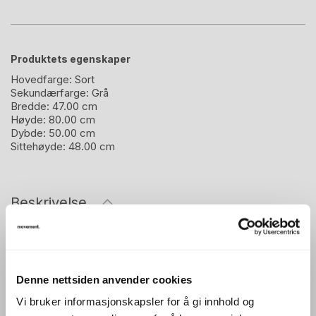
Produktets egenskaper
Hovedfarge:
Sort
Sekundærfarge:
Grå
Bredde:
47.00 cm
Høyde:
80.00 cm
Dybde:
50.00 cm
Sittehøyde:
48.00 cm
Beskrivelse
Pent brukt besøksstol / konferansestol.
Understell i sortlakkert metall
Sete i grått stoff
Denne nettsiden anvender cookies
Rygg i sort plast
Vi bruker informasjonskapsler for å gi innhold og
Produsent: Randers+Radius