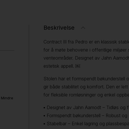
Beskrivelse
Contract III fra Pedro er en klassisk stabl
for å møte behovene i offentlige miljøe
venteområder. Designet av Jahn Aamodt,
estetisk appell. ￼
Stolen har et formspendt bøkunderstell o
gir både stabilitet og komfort. Den er let
for fleksible romløsninger og enkel oppb
. Mindre
▪ Designet av Jahn Aamodt – Tidløs og f
▪ Formspendt bøkunderstell – Robust og s
▪ Stabelbar – Enkel lagring og plassbesp