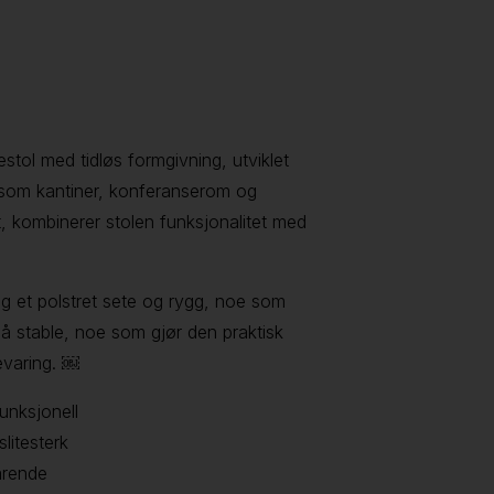
estol med tidløs formgivning, utviklet
r som kantiner, konferanserom og
 kombinerer stolen funksjonalitet med
g et polstret sete og rygg, noe som
t å stable, noe som gjør den praktisk
evaring. ￼
unksjonell
litesterk
arende