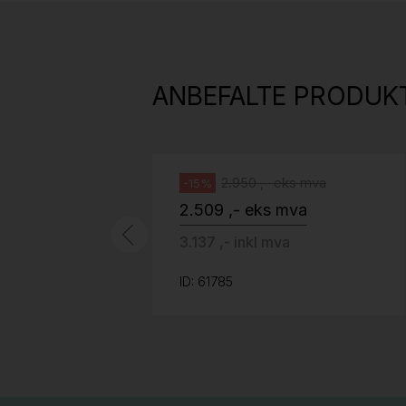
814
H05 5600 Swingback-armlene Mørk
grått stoff (Sellgren Punto 844)
ANBEFALTE PRODUK
grått fotkryss, Pent brukt
Håg
2.950 ,- eks mva
-15%
2.509 ,- eks mva
3.137 ,- inkl mva
ID: 61785