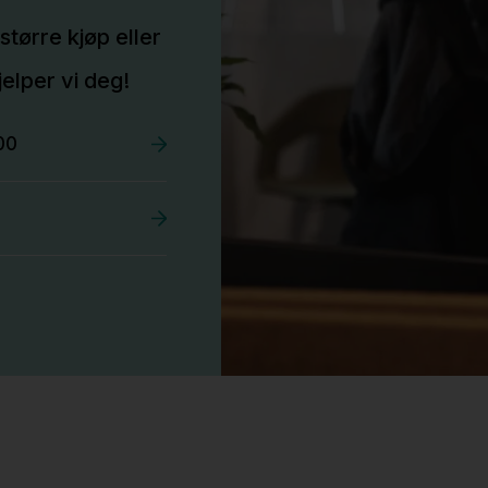
større kjøp eller
elper vi deg!
00
Stk.