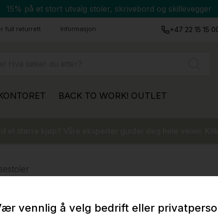
15% på et stort utvalg stoler, skrivebord og skillevegger
 full returrett
Informasjon
+47 22 15 15 0
 KONTORET
BACK TO WORK!
OUTLET
 et større kjøp? Våre eksperter guider deg hele veien. Klik
sestoler
ær vennlig å velg bedrift eller privatpers