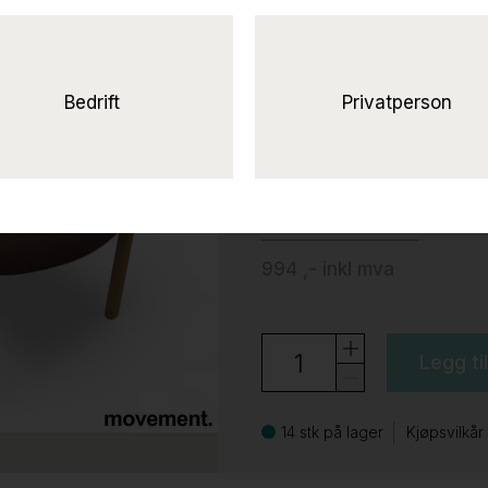
Contract III Lil
Main Line Flax Paddington 
Pent brukt
Bedrift
Privatperson
Pedro
795 ,-
eks mva
994 ,-
inkl mva
Legg ti
14 stk på lager
Kjøpsvilkår