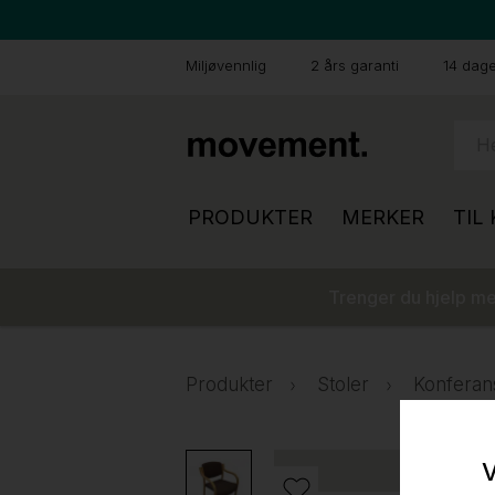
Miljøvennlig
2 års garanti
14 dager
PRODUKTER
MERKER
TIL
Trenger du hjelp med
Produkter
Stoler
Konferan
V