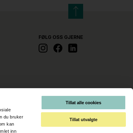
FØLG OSS GJERNE
Tillat alle cookies
osiale
n du bruker
Tillat utvalgte
som kan
mlet inn