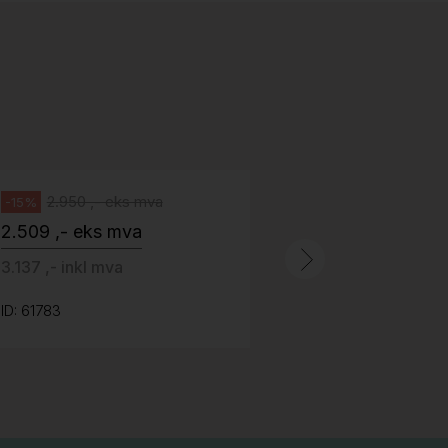
518
H05 5600 Swingback-armlene Blått
stoff (Sellgren Punto 524), grått
Abstracta
fotkryss, Pent brukt
100 ,- eks 
Håg
125 ,- inkl m
2.950 ,- eks mva
-15%
2.509 ,- eks mva
ID: 64758
3.137 ,- inkl mva
ID: 61783