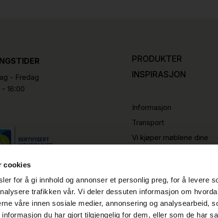
PRODUKTER
INGSTIDER
INSPIRASJON
g - Fredag
 - 16:00
Informasjon
Transport
Vi kjøper møblene dine
r cookies
er for å gi innhold og annonser et personlig preg, for å levere s
nalysere trafikken vår. Vi deler dessuten informasjon om hvorda
nerne våre innen sosiale medier, annonsering og analysearbeid, 
formasjon du har gjort tilgjengelig for dem, eller som de har sa