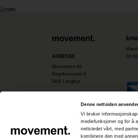
ÅPN
Manda
ADRESSE
08:00
Movement AS
Regnbueveien 9
1405 Langhus
hello@movement.as
Tlf.
+47 22 15 15 00
Denne nettsiden anvende
Vi bruker informasjonskapsl
mediefunksjoner og for å a
nettstedet vårt, med part
kombinere den med annen in