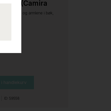
la stoff (Camira
MLF39), ben og armlene i bøk,
l i handlekurv
ID: 59558