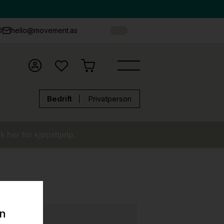
0
hello@movement.as
Bedrift
Privatperson
k her for kjøpshjelp.
on