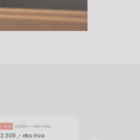
Stk.
518
H05 5600 Swingback-armlene Blått
stoff (Sellgren Punto 524), grått
Abstracta
fotkryss, Pent brukt
100 ,- eks 
Håg
125 ,- inkl m
2.950 ,- eks mva
-15%
2.509 ,- eks mva
ID: 64758