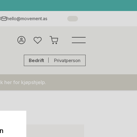
0
hello@movement.as
Bedrift
Privatperson
k her for kjøpshjelp.
on