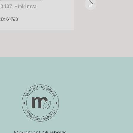
3.137 ,- inkl mva
ID: 61783
Movement Miljøbevis