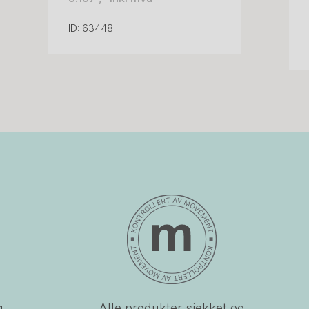
ID: 63448
g
Alle produkter sjekket og