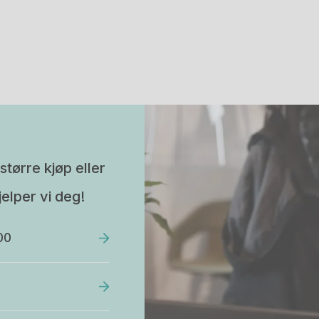
større kjøp eller
elper vi deg!
00