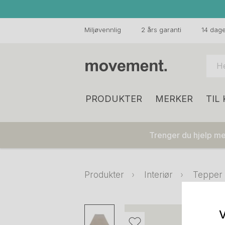
Miljøvennlig
2 års garanti
14 dager
PRODUKTER
MERKER
TIL
Trenger du hjelp med
Produkter
Interiør
Tepper o
V