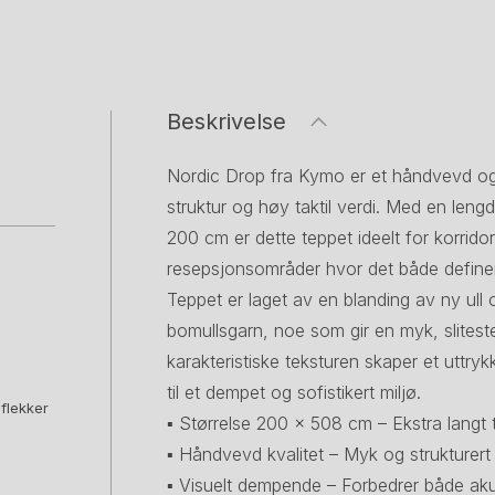
Beskrivelse
Nordic Drop fra Kymo er et håndvevd og 
struktur og høy taktil verdi. Med en len
200 cm er dette teppet ideelt for korrid
resepsjonsområder hvor det både define
Teppet er laget av en blanding av ny ull
bomullsgarn, noe som gir en myk, slitest
karakteristiske teksturen skaper et uttr
til et dempet og sofistikert miljø.
 flekker
▪ Størrelse 200 × 508 cm – Ekstra langt 
▪ Håndvevd kvalitet – Myk og strukturert 
▪ Visuelt dempende – Forbedrer både aku