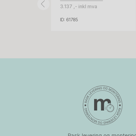
3.137 ,- inkl mva
ID: 61785
Rask levering og monterin