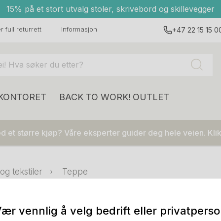
15% på et stort utvalg stoler, skrivebord og skillevegger
 full returrett
Informasjon
+47 22 15 15 0
 KONTORET
BACK TO WORK!
OUTLET
 et større kjøp? Våre eksperter guider deg hele veien. Klik
g tekstiler
Teppe
ær vennlig å velg bedrift eller privatpers