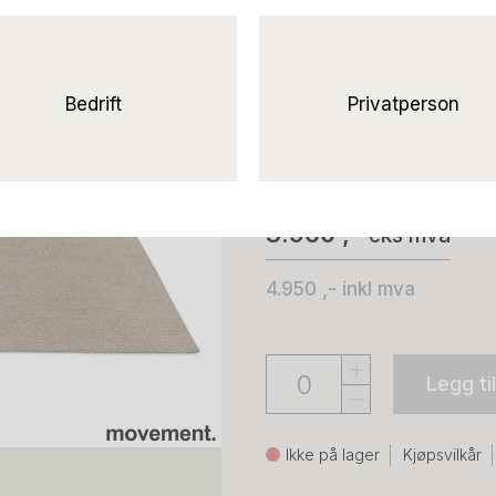
Solgt!Nordic D
200x508cm Na
& Nougat, Brukt
Bedrift
Privatperson
Kymo
3.960 ,-
eks mva
4.950 ,-
inkl mva
Legg ti
Ikke på lager
Kjøpsvilkår