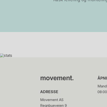
ÅPN
Manda
ADRESSE
08:00
Movement AS
Regnbueveien 9