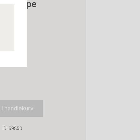
rop teppe
ture
l i handlekurv
ID: 59850