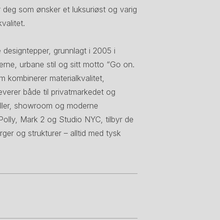
 deg som ønsker et luksuriøst og varig
valitet.
designtepper, grunnlagt i 2005 i
erne, urbane stil og sitt motto “Go on.
m kombinerer materialkvalitet,
verer både til privatmarkedet og
teller, showroom og moderne
olly, Mark 2 og Studio NYC, tilbyr de
arger og strukturer – alltid med tysk