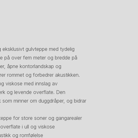
eksklusivt gulvteppe med tydelig
gde på over fem meter og bredde på
orer, åpne kontorlandskap og
rer rommet og forbedrer akustikken.
 og viskose med innslag av
erk og levende overflate. Den
ykk som minner om duggdråper, og bidrar
teppe for store soner og gangarealer
overflate i ull og viskose
stikk og romfølelse