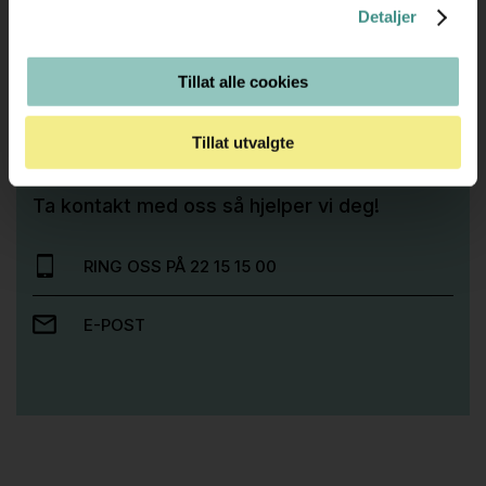
Detaljer
Tillat alle cookies
Trenger du hjelp med et større kjøp eller
Tillat utvalgte
prosjekt?
Ta kontakt med oss så hjelper vi deg!
RING OSS PÅ 22 15 15 00
E-POST
Stk.