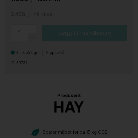
2.438 ,-
inkl mva
Legg til i handlekurv
3 stk på lager
Kjøpsvilkår
ID: 59731
Produsent
Sparer miljøet for ca 15 kg CO
2