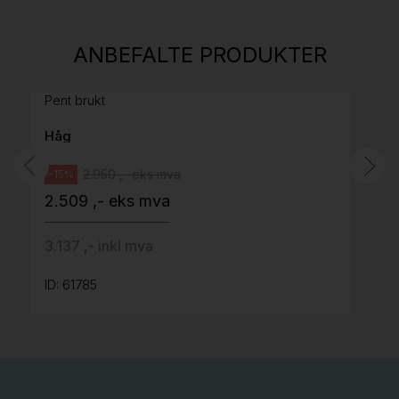
814
H05 5600 Swingback-armlene Mørk
ANBEFALTE PRODUKTER
grått stoff (Sellgren Punto 844) grått fotkryss,
Pent brukt
Håg
2.950 ,- eks mva
-15%
2.509 ,- eks mva
3.137 ,- inkl mva
ID: 61785