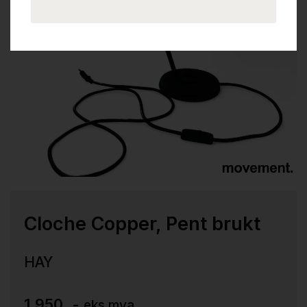
Cloche Copper, Pent brukt
HAY
1.950 ,-
eks mva