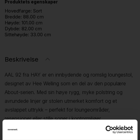
Produktets egenskaper
Hovedfarge:
Sort
Bredde:
88.00 cm
Høyde:
101.00 cm
Dybde:
82.00 cm
Sittehøyde:
33.00 cm
Beskrivelse
AAL 92 fra HAY er en innbydende og romslig loungestol,
designet av Hee Welling som en del av den populære
About-serien. Med sin høye rygg, myke polstring og
avrundede linjer gir stolen utmerket komfort og et
avslappet uttrykk – perfekt for loungeområder,
resepsjoner eller stille soner i kontormiljøer.
Stolen kombinerer en skulpturell form med god