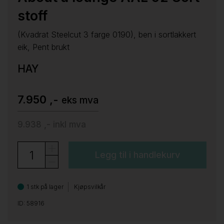
stoff
(Kvadrat Steelcut 3 farge 0190), ben i sortlakkert
eik, Pent brukt
HAY
7.950 ,-
eks mva
9.938 ,-
inkl mva
Legg til i handlekurv
1 stk på lager
Kjøpsvilkår
ID: 58916