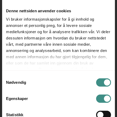
sitteergonomi, og leveres med matchende setepute for
ekstra støtte. Den solide basen i heltre gir et varmt og
Denne nettsiden anvender cookies
naturlig preg som står i kontrast til det myke setet og det
Vi bruker informasjonskapsler for å gi innhold og
moderne designet.
annonser et personlig preg, for å levere sosiale
mediefunksjoner og for å analysere trafikken vår. Vi deler
✅ Designet av Hee Welling – En del av HAYs
dessuten informasjon om hvordan du bruker nettstedet
bestselgende About-serie
vårt, med partnerne våre innen sosiale medier,
✅ Høy rygg og setepute – Ekstra komfort for lange
annonsering og analysearbeid, som kan kombinere den
sitteøkter
med annen informasjon du har gjort tilgjengelig for dem,
eller som de har samlet inn gjennom din bruk av
✅ Loungestol med treunderstell – Tidløs og innbydende
tjenestene deres. Du godtar automatisk vår bruk av
stil
informasjonskapsler ved å bruke nettstedet vårt.
Samtykkevalg
AAL 92 er et godt valg for deg som ønsker en
Nødvendig
komfortabel lenestol med moderne linjer og avslappet
eleganse – like egnet for kontor som for hjemlige miljøer.
Egenskaper
Produsent: HAY
Statistikk
HAY er et dansk designmerke som kombinerer estetikk,