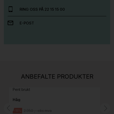
RING OSS PÅ 22 15 15 00
E-POST
Stk.
814
H05 5600 Swingback-armlene Mørk
ANBEFALTE PRODUKTER
grått stoff (Sellgren Punto 844) grått fotkryss,
Pent brukt
Håg
2.950 ,- eks mva
-15%