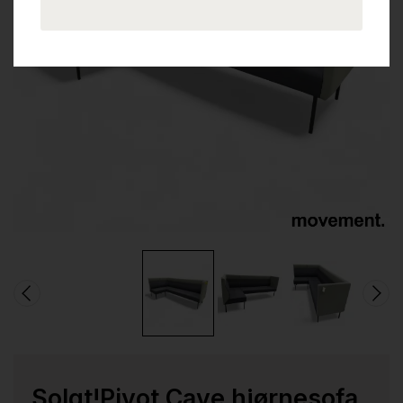
Solgt!Pivot Cave hjørnesofa