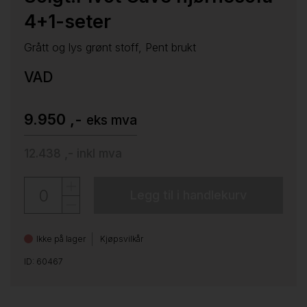
4+1-seter
Grått og lys grønt stoff, Pent brukt
VAD
9.950 ,-
eks mva
12.438 ,-
inkl mva
Legg til i handlekurv
Ikke på lager
Kjøpsvilkår
ID: 60467