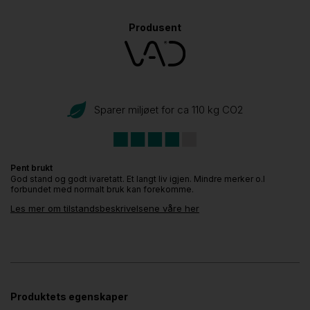
Produsent
Sparer miljøet for ca 110 kg CO
2
Pent brukt
God stand og godt ivaretatt. Et langt liv igjen. Mindre merker o.l
forbundet med normalt bruk kan forekomme.
Les mer om tilstandsbeskrivelsene våre her
Produktets egenskaper