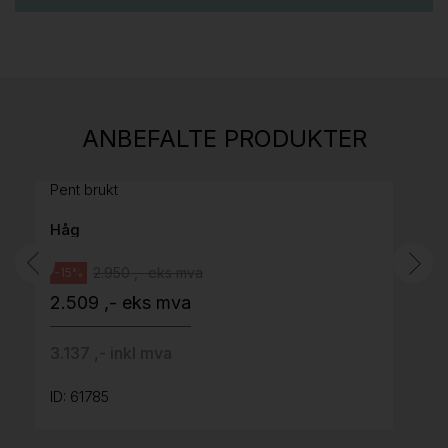
Stk.
813
H05 5600 Swingback-armlene Mørk
ANBEFALTE PRODUKTER
grått stoff (Sellgren Punto 844) grått fotkryss,
Pent brukt
Håg
2.950 ,- eks mva
-15%
2.509 ,- eks mva
3.137 ,- inkl mva
ID: 61785