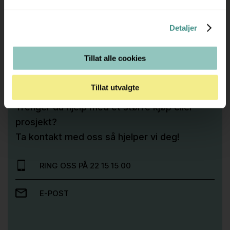
Detaljer
Tilleggsinfo
Tillat alle cookies
Tillat utvalgte
Trenger du hjelp med et større kjøp eller
prosjekt?
Ta kontakt med oss så hjelper vi deg!
RING OSS PÅ 22 15 15 00
E-POST